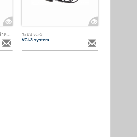
Piercing clampสแตนเลสขยายยึดสำหรับตัวนำหุ้มฉนวน เส้นผ่าศูนย์กลาง 18 ถึง 24mm &2
ระบบ vci-3
VCi-3 system