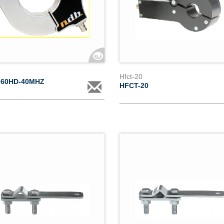
Hfct-20
-60HD-40MHZ
HFCT-20