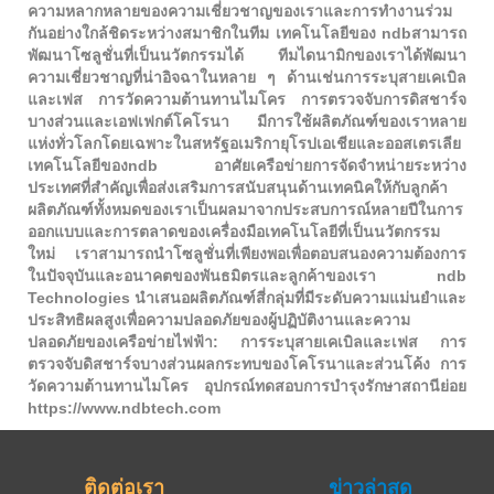
ความหลากหลายของความเชี่ยวชาญของเราและการทำงานร่วม
กันอย่างใกล้ชิดระหว่างสมาชิกในทีม เทคโนโลยีของ ndbสามารถ
พัฒนาโซลูชั่นที่เป็นนวัตกรรมได้ ทีมไดนามิกของเราได้พัฒนา
ความเชี่ยวชาญที่น่าอิจฉาในหลาย ๆ ด้านเช่นการระบุสายเคเบิล
และเฟส การวัดความต้านทานไมโคร การตรวจจับการดิสชาร์จ
บางส่วนและเอฟเฟกต์โคโรนา มีการใช้ผลิตภัณฑ์ของเราหลาย
แห่งทั่วโลกโดยเฉพาะในสหรัฐอเมริกายุโรปเอเชียและออสเตรเลีย
เทคโนโลยีของndb อาศัยเครือข่ายการจัดจำหน่ายระหว่าง
ประเทศที่สำคัญเพื่อส่งเสริมการสนับสนุนด้านเทคนิคให้กับลูกค้า
ผลิตภัณฑ์ทั้งหมดของเราเป็นผลมาจากประสบการณ์หลายปีในการ
ออกแบบและการตลาดของเครื่องมือเทคโนโลยีที่เป็นนวัตกรรม
ใหม่ เราสามารถนำโซลูชั่นที่เพียงพอเพื่อตอบสนองความต้องการ
ในปัจจุบันและอนาคตของพันธมิตรและลูกค้าของเรา ndb
Technologies นำเสนอผลิตภัณฑ์สี่กลุ่มที่มีระดับความแม่นยำและ
ประสิทธิผลสูงเพื่อความปลอดภัยของผู้ปฏิบัติงานและความ
ปลอดภัยของเครือข่ายไฟฟ้า: การระบุสายเคเบิลและเฟส การ
ตรวจจับดิสชาร์จบางส่วนผลกระทบของโคโรนาและส่วนโค้ง การ
วัดความต้านทานไมโคร อุปกรณ์ทดสอบการบำรุงรักษาสถานีย่อย
https://www.ndbtech.com
ติดต่อเรา
ข่าวล่าสุด