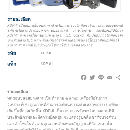
รายละเอียด
XDP-II เป็นอุปกรณ์แบบพกพาสำหรับการตรวจวัดดิสชาร์จบางส่วนของอุปกรณ์
ไฟฟ้าหรือส่วนประกอบต่างๆแบบออนไลน์, ภายโรงงาน และห้องปฏิบัติการ
XDP-II สามารถใช้งานตามมาตรฐาน IEC 60270. มันบันทึกการวัดดิสชาร์จ
บางส่วนสำหรับวิเคราะห์และวินิจฉัยผลด้วยคอมพิวเตอร์โดยอาศัยซอฟต์แวร์
XDP-II สามารถนำมาประยุกต์ใช้การใช้งานได้หลากหลาย
รหัส
XDP-II
แท็ก
XDP-II
|
Facebook
Twitter
Line
Email
Share
รายละเอียด
ทดสอบปล่อยบางส่วนเป็นทำนาย & amp; เครื่องมือในการ
วิเคราะห์เชิงคุณภาพที่สามารถเตือนความล้มเหลวของระบบที่จะ
เกิดขึ้นที่อาจเกิดขึ้น XDP-II เป็นระบบการวัดชาร์จบางส่วนที่มี
ประสิทธิภาพและมีความยืดหยุ่น จะแสดงรูปคลื่นชาร์จบางส่วน
และลำโพงในตัวเล่นคุณภาพเสียงของสัญญาณที่วัด เหล่านั้น
สามารถบันทึกไว้ใน XDP-II พร้อมกับวันที่และเวลาของการอ่าน