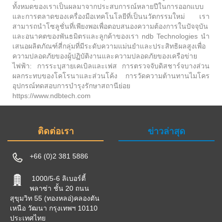
ทั้งหมดของเราเป็นผลมาจากประสบการณ์หลายปีในการออกแบบ
และการตลาดของเครื่องมือเทคโนโลยีที่เป็นนวัตกรรมใหม่ เรา
สามารถนำโซลูชั่นที่เพียงพอเพื่อตอบสนองความต้องการในปัจจุบัน
และอนาคตของพันธมิตรและลูกค้าของเรา ndb Technologies นำ
เสนอผลิตภัณฑ์สี่กลุ่มที่มีระดับความแม่นยำและประสิทธิผลสูงเพื่อ
ความปลอดภัยของผู้ปฏิบัติงานและความปลอดภัยของเครือข่าย
ไฟฟ้า: การระบุสายเคเบิลและเฟส การตรวจจับดิสชาร์จบางส่วน
ผลกระทบของโคโรนาและส่วนโค้ง การวัดความต้านทานไมโคร
อุปกรณ์ทดสอบการบำรุงรักษาสถานีย่อย
https://www.ndbtech.com
ติดต่อเรา
ข่าวล่าสุด
+66 (0)2 381 5886
1000/5-6 ลิเบอร์ตี้
พลาซ่า ชั้น 20 ถนน
สุขุมวิท 55 (ทองหลอ่)คลองตัน
เหนือ วัฒนา กรุงเทพฯ 10110
ประเทศไทย