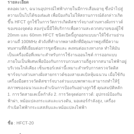
รายละเอียด
ตลอดเวลา, ฉนวนอุปกรณ์ไฟฟ้าภายในมีการเสื่อมอายุ ซึ่งนำไปสู่
ความเป็นไปได้ของfault เพื่อป้องกันไม่ให้สถานการณ์ดังกล่าวเกิด
ขึ้น HFCT ถูกใช้ในการวัดการเกิดดิสชาร์จบางส่วนทางฝั่งกราวด์
ของของจุดต่อ สองรุ่นนี้มีให้บริการเพื่อความสะดวกสบายของผู้ใช้
20mm และ 60mm HFCT ชนิดเปิดนี้ถูกออกแบบมาให้ใช้งานย่าน
ความถี่ 100MHz ตัวถังที่ทำจากพลาสติกที่มีคุณภาพสูงที่มีความ
ทนทานที่ดีเยี่ยมต่อการขูดขีดและ คงทนต่อแรงทางกล ทำให้มัน
เป็นเครื่องมือที่เหมาะสำหรับการใช้งานออนไซต์ การออกแบบ
ภายในเป็นพิเศษเพื่อป้องกันการรบกวนความถี่สูงจากสนามไฟฟ้าอยู่
บริเวณใกล้เคียง เซ็นเซอร์เหล่านี้เหมาะสำหรับการตรวจวัดดิส
ชาร์จบางส่วนทางฝั่งสายกราวด์ของสายเคเบิลหุ้มฉนวน เมื่อใช้กับ
เครื่องมือตรวจวัดดิสชาร์จบางส่วนแบบพกพาจะสามารถทำให้รู้
สภาพของฉนวนและดำเนินการป้องกันอย่างถูกวิธี คุณสมบัติหลัก
1. การวัดสายเคเบิ้ลกำลัง 2. การวัดจุดต่อกราวด์: อุปกรณ์ป้องกัน
ฟ้าผ่า, หม้อแปลงกระแสและแรงดัน, มอเตอร์กำลังสูง, เครื่อง
กำเนิดไฟฟ้ากระแสสลับและหม้อแปลงไฟฟ้า
ชื่อ
:
HFCT-20