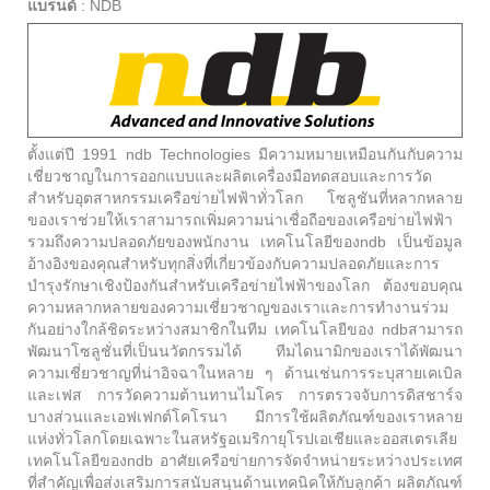
แบรนด์
:
NDB
ตั้งแต่ปี 1991 ndb Technologies มีความหมายเหมือนกันกับความ
เชี่ยวชาญในการออกแบบและผลิตเครื่องมือทดสอบและการวัด
สำหรับอุตสาหกรรมเครือข่ายไฟฟ้าทั่วโลก โซลูชันที่หลากหลาย
ของเราช่วยให้เราสามารถเพิ่มความน่าเชื่อถือของเครือข่ายไฟฟ้า
รวมถึงความปลอดภัยของพนักงาน เทคโนโลยีของndb เป็นข้อมูล
อ้างอิงของคุณสำหรับทุกสิ่งที่เกี่ยวข้องกับความปลอดภัยและการ
บำรุงรักษาเชิงป้องกันสำหรับเครือข่ายไฟฟ้าของโลก ต้องขอบคุณ
ความหลากหลายของความเชี่ยวชาญของเราและการทำงานร่วม
กันอย่างใกล้ชิดระหว่างสมาชิกในทีม เทคโนโลยีของ ndbสามารถ
พัฒนาโซลูชั่นที่เป็นนวัตกรรมได้ ทีมไดนามิกของเราได้พัฒนา
ความเชี่ยวชาญที่น่าอิจฉาในหลาย ๆ ด้านเช่นการระบุสายเคเบิล
และเฟส การวัดความต้านทานไมโคร การตรวจจับการดิสชาร์จ
บางส่วนและเอฟเฟกต์โคโรนา มีการใช้ผลิตภัณฑ์ของเราหลาย
แห่งทั่วโลกโดยเฉพาะในสหรัฐอเมริกายุโรปเอเชียและออสเตรเลีย
เทคโนโลยีของndb อาศัยเครือข่ายการจัดจำหน่ายระหว่างประเทศ
ที่สำคัญเพื่อส่งเสริมการสนับสนุนด้านเทคนิคให้กับลูกค้า ผลิตภัณฑ์