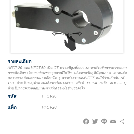
รายละเอียด
HFCT-20 และ HFCT-60 เป็น CT ความถี่สูงที่ออกแบบมาสำหรับการตรวจสอบ
การเกิดดิสชาร์จบางส่วนของอุปกรณ์ไฟฟ้า ผลิตจากวัสดุที่มีคุณภาพ คงทนต่อ
สภาพแวดล้อมสภาพแวดล้อมใด ๆ การทำงานของHFCT จะใช้ร่วมกันกับ AE-
150 สำหรับระบุตำแหน่งดิสชาร์จบางส่วน หรือมี XDP-II (หรือ XDP-II-LT)
สำหรับการตรวจสอบและการวิเคราะห์อย่างรวดเร็ว
รหัส
HFCT-20
แท็ก
HFCT-20
|
Facebook
Twitter
Line
Email
Share