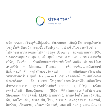
นวัตกรรมและโซลูชั่นที่มุ่งเน้น Streamer เป็นผู้เชี่ยวชาญสำหรับ
โซลูชั่นที่เป็นนวัตกรรมซึ่งปรับปรุงความน่าเชื่อถือของเครือข่าย
ไฟฟ้าขนาดกลางและไฟฟ้าแรงสูง Streamer ลงทุนมากกว่า 10%
ของการหมุนเวียนทุก ๆ ปีในศูนย์ R&D สามแห่ง: •เซนต์ปีเตอร์ส
เบิร์ก, รัสเซีย - ร่วมมือกับมหาวิทยาลัยโพลีเทคนิคแห่งเซนต์ปีเต
อร์สเบิร์ก • Moscow, Russia - เพื่อการพัฒนาผลิตภัณฑ์
อิเล็กทรอนิกส์ •คูร์สวิตเซอร์แลนด์ - ร่วมมือกับมหาวิทยาลัย
วิทยาศาสตร์ประยุกต์ Rapperswil กลุ่มผลิตภัณฑ์ ระบบป้องกัน
ฟ้าผ่าตั้งแต่ 6 ถึง 123kV โซลูชันป้องกันฟ้าผ่าที่ไม่เหมือนใคร
สำหรับสายส่ง: อุปกรณ์ป้องกันฟ้าผ่าสาย (LLPDs) พร้อม
เทคโนโลยี EasyQuench (EQ) ที่คิดค้นและจดสิทธิบัตรโดย
Streamer มีการติดตั้ง LLPD มากกว่า 1 ล้านครั้งทั่วโลก (รัสเซีย,
จีน, อินโดนีเซีย, มาเลเซีย, ไทย, บราซิล, สหรัฐอาหรับเอมิเรตส์,
อิหร่าน, เวียดนาม, สวิตเซอร์แลนด์, เยอรมนี ฯลฯ ) อุปกรณ์กรอง