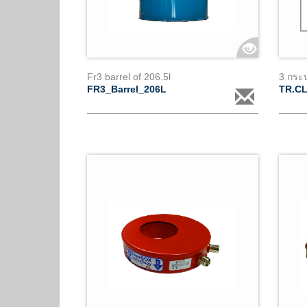
Fr3 barrel of 206.5l
3 กระ
FR3_Barrel_206L
TR.C