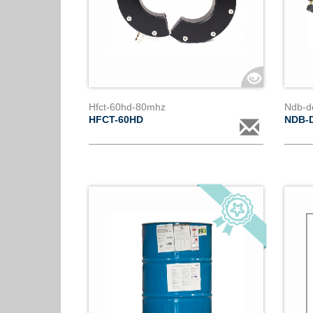
Hfct-60hd-80mhz
Ndb-d
HFCT-60HD
NDB-