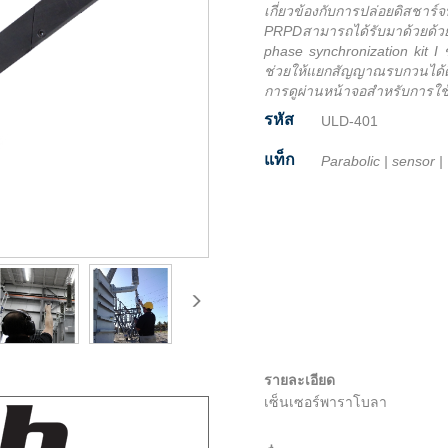
เกี่ยวข้องกับการปล่อยดิสชา
PRPDสามารถได้รับมาด้วยด้ว
phase synchronization kit I 
ช่วยให้แยกสัญญาณรบกวนได้ดี
การดูผ่านหน้าจอสำหรับการใช
รหัส
ULD-401
แท็ก
Parabolic
|
sensor
|
Facebook
Twitter
Line
Email
Share
รายละเอียด
เซ็นเซอร์พาราโบลา