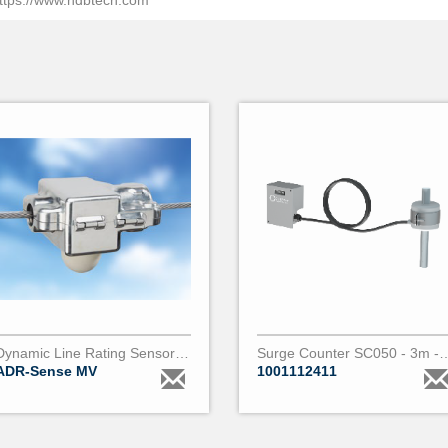
ttps://www.ndbtech.com
Dynamic Line Rating Sensor 6kV - 130kV
Surge Counter SC050 - 3m 
ADR-Sense MV
1001112411