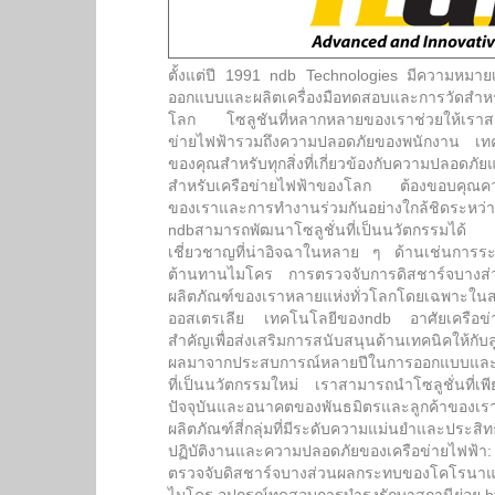
ตั้งแต่ปี 1991 ndb Technologies มีความหมาย
ออกแบบและผลิตเครื่องมือทดสอบและการวัดสำหรั
โลก โซลูชันที่หลากหลายของเราช่วยให้เราสามา
ข่ายไฟฟ้ารวมถึงความปลอดภัยของพนักงาน เทคโ
ของคุณสำหรับทุกสิ่งที่เกี่ยวข้องกับความปลอดภัย
สำหรับเครือข่ายไฟฟ้าของโลก ต้องขอบคุณค
ของเราและการทำงานร่วมกันอย่างใกล้ชิดระห
ndbสามารถพัฒนาโซลูชั่นที่เป็นนวัตกรรมได้
เชี่ยวชาญที่น่าอิจฉาในหลาย ๆ ด้านเช่นการร
ต้านทานไมโคร การตรวจจับการดิสชาร์จบางส่
ผลิตภัณฑ์ของเราหลายแห่งทั่วโลกโดยเฉพาะในสห
ออสเตรเลีย เทคโนโลยีของndb อาศัยเครือข่าย
สำคัญเพื่อส่งเสริมการสนับสนุนด้านเทคนิคให้กับ
ผลมาจากประสบการณ์หลายปีในการออกแบบและก
ที่เป็นนวัตกรรมใหม่ เราสามารถนำโซลูชั่นที่เ
ปัจจุบันและอนาคตของพันธมิตรและลูกค้าขอ
ผลิตภัณฑ์สี่กลุ่มที่มีระดับความแม่นยำและประสิท
ปฏิบัติงานและความปลอดภัยของเครือข่ายไฟฟ้
ตรวจจับดิสชาร์จบางส่วนผลกระทบของโคโรนาแ