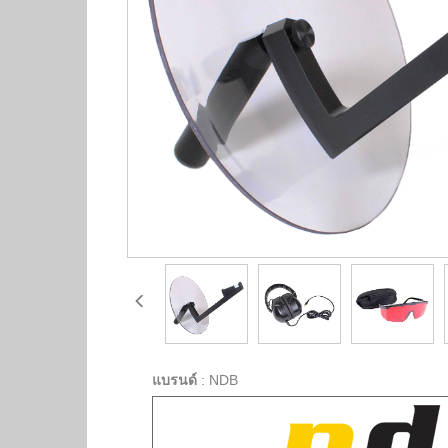
แบรนด์
:
NDB