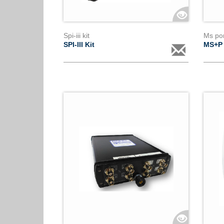
Spi-iii kit
Ms por
SPI-III Kit
MS+