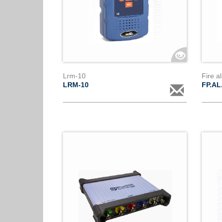
Lrm-10
Fire a
LRM-10
FP.AL