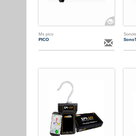
Ms pico
Sonot
PICO
Sono