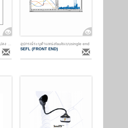
เช่าอุปกรณ์กรองความชื้นในหม้อแปลง (cl3) พร้อมอุปกรณ์มอนิเตอร์
อุปกรณ์ระบุตำแหน่งfaultแบบsingle end
SEFL (FRONT END)