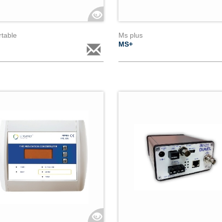
table
Ms plus
P
MS+