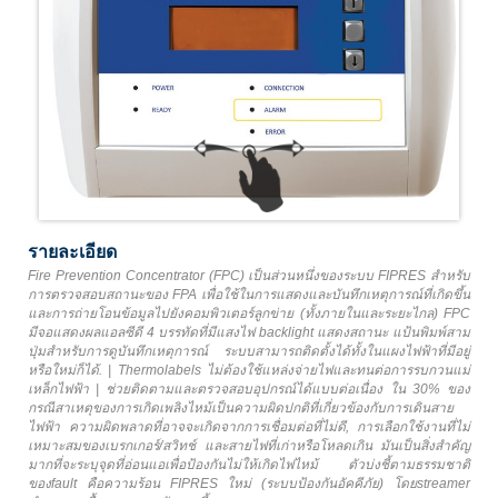
รายละเอียด
Fire Prevention Concentrator (FPC) เป็นส่วนหนึ่งของระบบ FIPRES สำหรับ
การตรวจสอบสถานะของ FPA เพื่อใช้ในการแสดงและบันทึกเหตุการณ์ที่เกิดขึ้น
และการถ่ายโอนข้อมูลไปยังคอมพิวเตอร์ลูกข่าย (ทั้งภายในและระยะไกล) FPC
มีจอแสดงผลแอลซีดี 4 บรรทัดที่มีแสงไฟ backlight แสดงสถานะ แป้นพิมพ์สาม
ปุ่มสำหรับการดูบันทึกเหตุการณ์ ระบบสามารถติดตั้งได้ทั้งในแผงไฟฟ้าที่มีอยู่
หรือใหม่ก็ได้. | Thermolabels ไม่ต้องใช้แหล่งจ่ายไฟและทนต่อการรบกวนแม่
เหล็กไฟฟ้า | ช่วยติดตามและตรวจสอบอุปกรณ์ได้แบบต่อเนื่อง ใน 30% ของ
กรณีสาเหตุของการเกิดเพลิงไหม้เป็นความผิดปกติที่เกี่ยวข้องกับการเดินสาย
ไฟฟ้า ความผิดพลาดที่อาจจะเกิดจากการเชื่อมต่อที่ไม่ดี, การเลือกใช้งานที่ไม่
เหมาะสมของเบรกเกอร์/สวิทช์ และสายไฟที่เก่าหรือโหลดเกิน มันเป็นสิ่งสำคัญ
มากที่จะระบุจุดที่อ่อนแอเพื่อป้องกันไม่ให้เกิดไฟไหม้ ตัวบ่งชี้ตามธรรมชาติ
ของfault คือความร้อน FIPRES ใหม่ (ระบบป้องกันอัคคีภัย) โดยstreamer