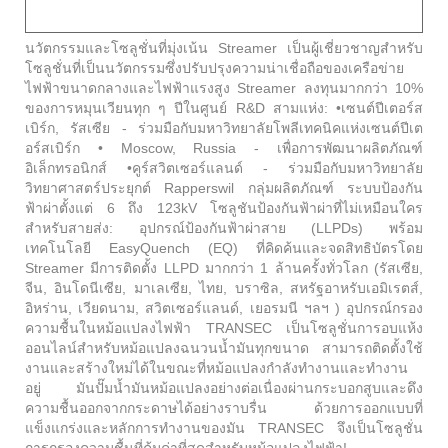
นวัตกรรมและโซลูชั่นที่มุ่งเน้น Streamer เป็นผู้เชี่ยวชาญสำหรับ
โซลูชั่นที่เป็นนวัตกรรมซึ่งปรับปรุงความน่าเชื่อถือของเครือข่าย
ไฟฟ้าขนาดกลางและไฟฟ้าแรงสูง Streamer ลงทุนมากกว่า 10%
ของการหมุนเวียนทุก ๆ ปีในศูนย์ R&D สามแห่ง: •เซนต์ปีเตอร์ส
เบิร์ก, รัสเซีย - ร่วมมือกับมหาวิทยาลัยโพลีเทคนิคแห่งเซนต์ปีเต
อร์สเบิร์ก • Moscow, Russia - เพื่อการพัฒนาผลิตภัณฑ์
อิเล็กทรอนิกส์ •คูร์สวิตเซอร์แลนด์ - ร่วมมือกับมหาวิทยาลัย
วิทยาศาสตร์ประยุกต์ Rapperswil กลุ่มผลิตภัณฑ์ ระบบป้องกัน
ฟ้าผ่าตั้งแต่ 6 ถึง 123kV โซลูชันป้องกันฟ้าผ่าที่ไม่เหมือนใคร
สำหรับสายส่ง: อุปกรณ์ป้องกันฟ้าผ่าสาย (LLPDs) พร้อม
เทคโนโลยี EasyQuench (EQ) ที่คิดค้นและจดสิทธิบัตรโดย
Streamer มีการติดตั้ง LLPD มากกว่า 1 ล้านครั้งทั่วโลก (รัสเซีย,
จีน, อินโดนีเซีย, มาเลเซีย, ไทย, บราซิล, สหรัฐอาหรับเอมิเรตส์,
อิหร่าน, เวียดนาม, สวิตเซอร์แลนด์, เยอรมนี ฯลฯ ) อุปกรณ์กรอง
ความชื้นในหม้อแปลงไฟฟ้า TRANSEC เป็นโซลูชั่นการอบแห้ง
ออนไลน์สำหรับหม้อแปลงฉนวนน้ำมันทุกขนาด สามารถติดตั้งใช้
งานและสร้างใหม่ได้ในขณะที่หม้อแปลงกำลังทำงานและทำงาน
อยู่ มันปั๊มน้ำมันหม้อแปลงอย่างต่อเนื่องผ่านกระบอกสูบและดึง
ความชื้นออกจากกระดาษได้อย่างราบรื่น ด้วยการออกแบบที่
แข็งแกร่งและหลักการทำงานของมัน TRANSEC จึงเป็นโซลูชั่น
การกรองความชื้นที่คุ้มค่าที่สุดสำหรับหม้อแปลงไฟฟ้า!