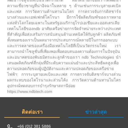
พัฒนาโซลูชั่นที่เป็นนวัตกรรมได้ ทีมไดนามิกของเราได้พัฒนา
ความเชี่ยวชาญที่น่าอิจฉาในหลาย ๆ ด้านเช่นการระบุสายเคเบิล
และเฟส การวัดความต้านทานไมโคร การตรวจจับการดิสชาร์จ
บางส่วนและเอฟเฟกต์โคโรนา มีการใช้ผลิตภัณฑ์ของเราหลาย
แห่งทั่วโลกโดยเฉพาะในสหรัฐอเมริกายุโรปเอเชียและออสเตรเลีย
เทคโนโลยีของndb อาศัยเครือข่ายการจัดจำหน่ายระหว่างประเทศ
ที่สำคัญเพื่อส่งเสริมการสนับสนุนด้านเทคนิคให้กับลูกค้า ผลิตภัณฑ์
ทั้งหมดของเราเป็นผลมาจากประสบการณ์หลายปีในการออกแบบ
และการตลาดของเครื่องมือเทคโนโลยีที่เป็นนวัตกรรมใหม่ เรา
สามารถนำโซลูชั่นที่เพียงพอเพื่อตอบสนองความต้องการในปัจจุบัน
และอนาคตของพันธมิตรและลูกค้าของเรา ndb Technologies นำ
เสนอผลิตภัณฑ์สี่กลุ่มที่มีระดับความแม่นยำและประสิทธิผลสูงเพื่อ
ความปลอดภัยของผู้ปฏิบัติงานและความปลอดภัยของเครือข่าย
ไฟฟ้า: การระบุสายเคเบิลและเฟส การตรวจจับดิสชาร์จบางส่วน
ผลกระทบของโคโรนาและส่วนโค้ง การวัดความต้านทานไมโคร
อุปกรณ์ทดสอบการบำรุงรักษาสถานีย่อย
https://www.ndbtech.com
ติดต่อเรา
ข่าวล่าสุด
+66 (0)2 381 5886