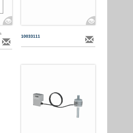
a
10033111