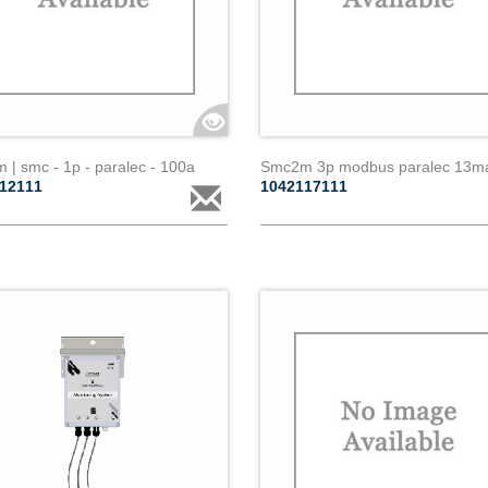
| smc - 1p - paralec - 100a
Smc2m 3p modbus paralec 13m
112111
1042117111