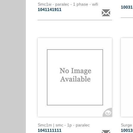
Smc1w - paralec - 1 phase - wifi
1003
1041141911
Smc1m | smc - 1p - paralec
1041111111
1001