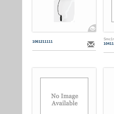
Smc1m 
1061211111
1041