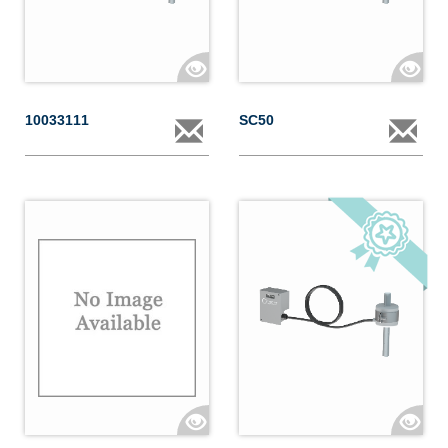
10033111
SC50