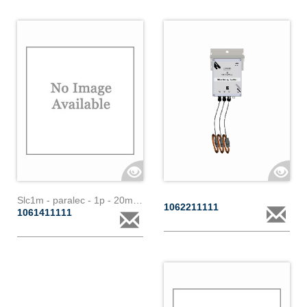
Slc1m - paralec - 1p - 20m - 200a
1062211111
1061411111