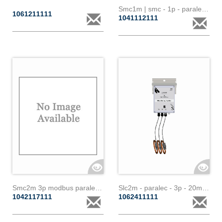
Smc1m | smc - 1p - paralec - 100a
1061211111
1041112111
Smc2m 3p modbus paralec 13ma 60ka
Slc2m - paralec - 3p - 20m - 200a
1042117111
1062411111