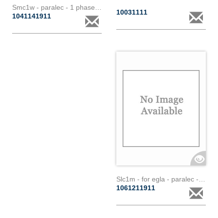
Smc1w - paralec - 1 phase - wifi
10031111
1041141911
Slc1m - for egla - paralec - 1 phase
1061211911