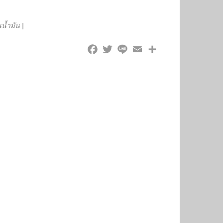
น้ำมัน
|