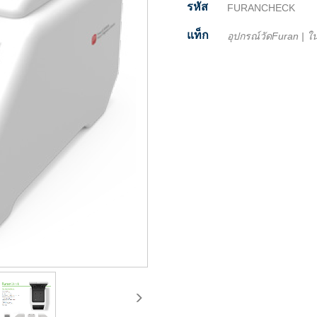
รหัส
FURANCHECK
แท็ก
อุปกรณ์วัดFuran
|
ใน
Facebook
Twitter
Line
Email
Share