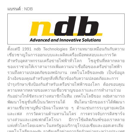
แบรนด์
:
NDB
ตั้งแต่ปี 1991 ndb Technologies มีความหมายเหมือนกันกับความ
เชี่ยวชาญในการออกแบบและผลิตเครื่องมือทดสอบและการวัด
สำหรับอุตสาหกรรมเครือข่ายไฟฟ้าทั่วโลก โซลูชันที่หลากหลาย
ของเราช่วยให้เราสามารถเพิ่มความน่าเชื่อถือของเครือข่ายไฟฟ้า
รวมถึงความปลอดภัยของพนักงาน เทคโนโลยีของndb เป็นข้อมูล
อ้างอิงของคุณสำหรับทุกสิ่งที่เกี่ยวข้องกับความปลอดภัยและการ
บำรุงรักษาเชิงป้องกันสำหรับเครือข่ายไฟฟ้าของโลก ต้องขอบคุณ
ความหลากหลายของความเชี่ยวชาญของเราและการทำงานร่วม
กันอย่างใกล้ชิดระหว่างสมาชิกในทีม เทคโนโลยีของ ndbสามารถ
พัฒนาโซลูชั่นที่เป็นนวัตกรรมได้ ทีมไดนามิกของเราได้พัฒนา
ความเชี่ยวชาญที่น่าอิจฉาในหลาย ๆ ด้านเช่นการระบุสายเคเบิล
และเฟส การวัดความต้านทานไมโคร การตรวจจับการดิสชาร์จ
บางส่วนและเอฟเฟกต์โคโรนา มีการใช้ผลิตภัณฑ์ของเราหลาย
แห่งทั่วโลกโดยเฉพาะในสหรัฐอเมริกายุโรปเอเชียและออสเตรเลีย
เทคโนโลยีของndb อาศัยเครือข่ายการจัดจำหน่ายระหว่างประเทศ