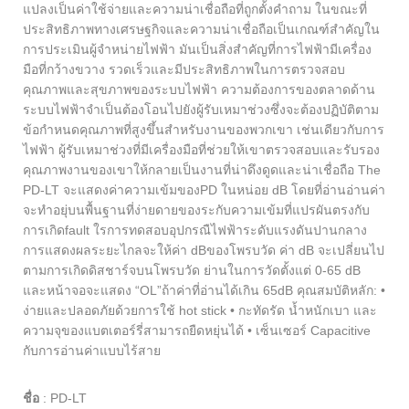
แปลงเป็นค่าใช้จ่ายและความน่าเชื่อถือที่ถูกตั้งคำถาม ในขณะที่
ประสิทธิภาพทางเศรษฐกิจและความน่าเชื่อถือเป็นเกณฑ์สำคัญใน
การประเมินผู้จำหน่ายไฟฟ้า มันเป็นสิ่งสำคัญที่การไฟฟ้ามีเครื่อง
มือที่กว้างขวาง รวดเร็วและมีประสิทธิภาพในการตรวจสอบ
คุณภาพและสุขภาพของระบบไฟฟ้า ความต้องการของตลาดด้าน
ระบบไฟฟ้าจำเป็นต้องโอนไปยังผู้รับเหมาช่วงซึ่งจะต้องปฏิบัติตาม
ข้อกำหนดคุณภาพที่สูงขึ้นสำหรับงานของพวกเขา เช่นเดียวกับการ
ไฟฟ้า ผู้รับเหมาช่วงที่มีเครื่องมือที่ช่วยให้เขาตรวจสอบและรับรอง
คุณภาพงานของเขาให้กลายเป็นงานที่น่าดึงดูดและน่าเชื่อถือ The
PD-LT จะแสดงค่าความเข้มของPD ในหน่อย dB โดยที่อ่านอ่านค่า
จะทำอยุ่บนพื้นฐานที่ง่ายดายของระกับความเข้มที่แปรผันตรงกับ
การเกิดfault ใรการทดสอบอุปกรณืไฟฟ้าระดับแรงดันปานกลาง
การแสดงผลระยะไกลจะให้ค่า dBของโพรบวัด ค่า dB จะเปลี่ยนไป
ตามการเกิดดิสชาร์จบนโพรบวัด ย่านในการวัดตั้งแต่ 0-65 dB
และหน้าจอจะแสดง “OL”ถ้าค่าที่อ่านได้เกิน 65dB คุณสมบัติหลัก: •
ง่ายและปลอดภัยด้วยการใช้ hot stick • กะทัดรัด น้ำหนักเบา และ
ความจุของแบตเตอร์รี่สามารถยืดหยุ่นได้ • เซ็นเซอร์ Capacitive
กับการอ่านค่าแบบไร้สาย
ชื่อ
:
PD-LT