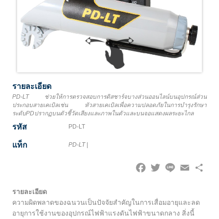
รายละเอียด
PD-LT ช่วยให้การตรวจสอบการดิสชาร์จบางส่วนออนไลน์บนอุปกรณ์ส่วน
ประกอบสายเคเบิลเช่น หัวสายเคเบิลเพื่อความปลอดภัยในการบำรุงรักษา
ระดับPDปรากฏบนตัวชี้วัดเสียงและภาพในตัวและบนจอแสดงผลระยะไกล
รหัส
PD-LT
แท็ก
PD-LT
|
Facebook
Twitter
Line
Email
Share
รายละเอียด
ความผิดพลาดของฉนวนเป็นปัจจัยสำคัญในการเสื่อมอายุและลด
อายุการใช้งานของอุปกรณ์ไฟฟ้าแรงดันไฟฟ้าขนาดกลาง สิ่งนี้