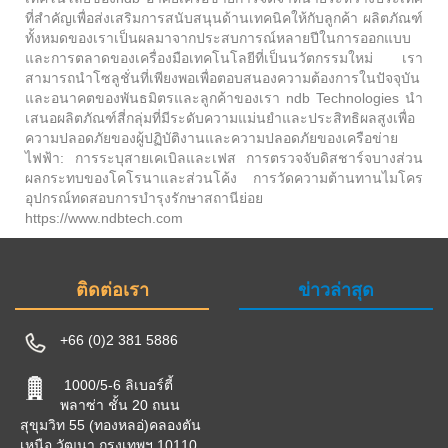
ที่สำคัญเพื่อส่งเสริมการสนับสนุนด้านเทคนิคให้กับลูกค้า ผลิตภัณฑ์
ทั้งหมดของเราเป็นผลมาจากประสบการณ์หลายปีในการออกแบบ
และการตลาดของเครื่องมือเทคโนโลยีที่เป็นนวัตกรรมใหม่ เรา
สามารถนำโซลูชั่นที่เพียงพอเพื่อตอบสนองความต้องการในปัจจุบัน
และอนาคตของพันธมิตรและลูกค้าของเรา ndb Technologies นำ
เสนอผลิตภัณฑ์สี่กลุ่มที่มีระดับความแม่นยำและประสิทธิผลสูงเพื่อ
ความปลอดภัยของผู้ปฏิบัติงานและความปลอดภัยของเครือข่าย
ไฟฟ้า: การระบุสายเคเบิลและเฟส การตรวจจับดิสชาร์จบางส่วน
ผลกระทบของโคโรนาและส่วนโค้ง การวัดความต้านทานไมโคร
อุปกรณ์ทดสอบการบำรุงรักษาสถานีย่อย
https://www.ndbtech.com
ติดต่อเรา
ข่าวล่าสุด
+66 (0)2 381 5886
1000/5-6 ลิเบอร์ตี้
พลาซ่า ชั้น 20 ถนน
สุขุมวิท 55 (ทองหลอ่)คลองตัน
เหนือ วัฒนา กรุงเทพฯ 10110