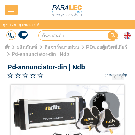
Navigation
ดูข่าวล่าสุดของเรา!
ผลิตภัณฑ์
ดิสชาร์จบางส่วน
PDของตู้สวิทช์เกียร์
Pd-annunciator-din | Ndb
Pd-annunciator-din
|
Ndb
(0 ความคิดเห็น)
Previous
Next