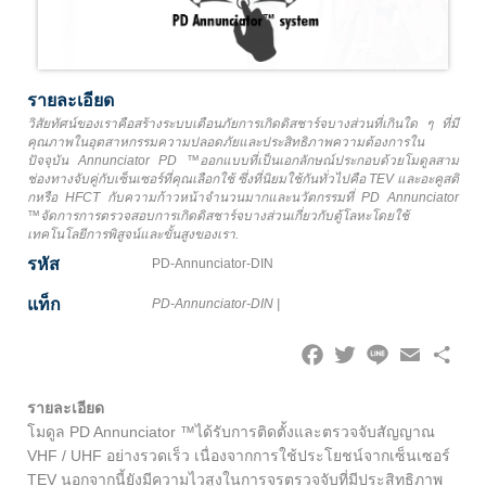
รายละเอียด
วิสัยทัศน์ของเราคือสร้างระบบเตือนภัยการเกิดดิสชาร์จบางส่วนที่เกินใด ๆ ที่มี
คุณภาพในอุตสาหกรรมความปลอดภัยและประสิทธิภาพความต้องการใน
ปัจจุบัน Annunciator PD ™ออกแบบที่เป็นเอกลักษณ์ประกอบด้วยโมดูลสาม
ช่องทางจับคู่กับเซ็นเซอร์ที่คุณเลือกใช้ ซึ่งที่นิยมใช้กันทั่วไปคือ TEV และอะคูสติ
กหรือ HFCT กับความก้าวหน้าจำนวนมากและนวัตกรรมที่ PD Annunciator
™จัดการการตรวจสอบการเกิดดิสชาร์จบางส่วนเกี่ยวกับตู้โลหะโดยใช้
เทคโนโลยีการพิสูจน์และขั้นสูงของเรา.
รหัส
PD-Annunciator-DIN
แท็ก
PD-Annunciator-DIN
|
Facebook
Twitter
Line
Email
Share
รายละเอียด
โมดูล PD Annunciator ™ได้รับการติดตั้งและตรวจจับสัญญาณ
VHF / UHF อย่างรวดเร็ว เนื่องจากการใช้ประโยชน์จากเซ็นเซอร์
TEV นอกจากนี้ยังมีความไวสูงในการจรตรวจจับที่มีประสิทธิภาพ