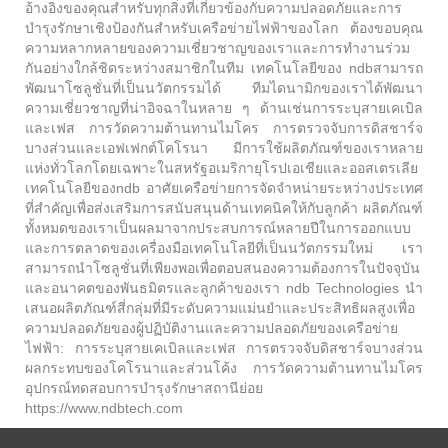
อ้างอิงของคุณสำหรับทุกสิ่งที่เกี่ยวข้องกับความปลอดภัยและการ
บำรุงรักษาเชิงป้องกันสำหรับเครือข่ายไฟฟ้าของโลก ต้องขอบคุณ
ความหลากหลายของความเชี่ยวชาญของเราและการทำงานร่วม
กันอย่างใกล้ชิดระหว่างสมาชิกในทีม เทคโนโลยีของ ndbสามารถ
พัฒนาโซลูชั่นที่เป็นนวัตกรรมได้ ทีมไดนามิกของเราได้พัฒนา
ความเชี่ยวชาญที่น่าอิจฉาในหลาย ๆ ด้านเช่นการระบุสายเคเบิล
และเฟส การวัดความต้านทานไมโคร การตรวจจับการดิสชาร์จ
บางส่วนและเอฟเฟกต์โคโรนา มีการใช้ผลิตภัณฑ์ของเราหลาย
แห่งทั่วโลกโดยเฉพาะในสหรัฐอเมริกายุโรปเอเชียและออสเตรเลีย
เทคโนโลยีของndb อาศัยเครือข่ายการจัดจำหน่ายระหว่างประเทศ
ที่สำคัญเพื่อส่งเสริมการสนับสนุนด้านเทคนิคให้กับลูกค้า ผลิตภัณฑ์
ทั้งหมดของเราเป็นผลมาจากประสบการณ์หลายปีในการออกแบบ
และการตลาดของเครื่องมือเทคโนโลยีที่เป็นนวัตกรรมใหม่ เรา
สามารถนำโซลูชั่นที่เพียงพอเพื่อตอบสนองความต้องการในปัจจุบัน
และอนาคตของพันธมิตรและลูกค้าของเรา ndb Technologies นำ
เสนอผลิตภัณฑ์สี่กลุ่มที่มีระดับความแม่นยำและประสิทธิผลสูงเพื่อ
ความปลอดภัยของผู้ปฏิบัติงานและความปลอดภัยของเครือข่าย
ไฟฟ้า: การระบุสายเคเบิลและเฟส การตรวจจับดิสชาร์จบางส่วน
ผลกระทบของโคโรนาและส่วนโค้ง การวัดความต้านทานไมโคร
อุปกรณ์ทดสอบการบำรุงรักษาสถานีย่อย
https://www.ndbtech.com