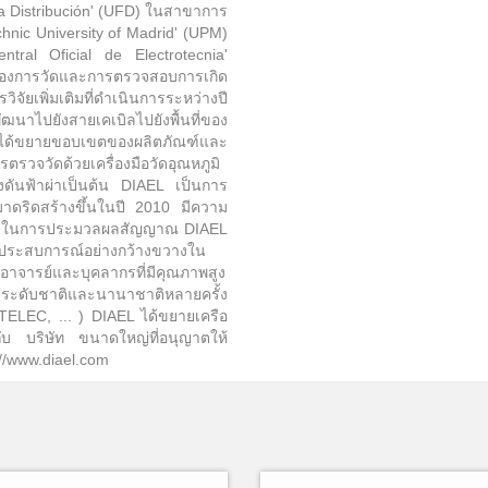
a Distribución' (UFD) ในสาขาการ
chnic University of Madrid' (UPM)
entral Oficial de Electrotecnia'
องการวัดและการตรวจสอบการเกิด
ยเพิ่มเติมที่ดำเนินการระหว่างปี
ปยังสายเคเบิลไปยังพื้นที่ของ
ได้ขยายขอบเขตของผลิตภัณฑ์และ
วจวัดด้วยเครื่องมือวัดอุณหภูมิ
ันฟ้าผ่าเป็นต้น DIAEL เป็นการ
ดริดสร้างขึ้นในปี 2010 มีความ
นสูงในการประมวลผลสัญญาณ DIAEL
ีประสบการณ์อย่างกว้างขวางใน
อาจารย์และบุคลากรที่มีคุณภาพสูง
ะดับชาติและนานาชาติหลายครั้ง
LEC, ... ) DIAEL ได้ขยายเครือ
บ บริษัท ขนาดใหญ่ที่อนุญาตให้
//www.diael.com