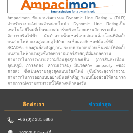
Ampacimon พัฒนานวัตกรรม« Dynamic Line Rating » (DLR)
สำหรับระบบส่งจ่าย/จำหน่ายไฟฟ้า Dynamic Line Ratingเป็น
เทคโนโลยีใหม่ที่เป็นของ«สมาร์ทกริด»โลกแห่งนวัตกรรมเพื่อ
จัดการกริดไฟฟ้า มันทำจากเซ็นเซอร์แบบสแตนด์อะโลนที่ติดตั้ง
บนสายไฟฟ้าแรงสูงควบคู่ไปกับการเชื่อมต่อกับซอฟต์แวร์ที่มี
SCADAs ของศูนย์ส่งสัญญาณ ระบบประกอบด้วยเซ็นเซอร์ที่ติดตั้ง
บนสายไฟฟ้าแรงสูงซึ่งวัดพารามิเตอร์สำคัญที่มีผลต่อความ
สามารถในการระบายความร้อนสูงสุดของเส้น (การสั่นสะเทือน,
อุณหภูมิ, การลดลง, ความเร็วลม) มันวัดค่า« ampacity »ของ
สายส่ง ซึ่งเป็นความจุสูงสุดแบบเรียลไทม์ (ซึ่งมักจะสูงกว่าความ
สามารถในการออกแบบอย่างมีนัยสำคัญ) ระบบนี้ยังช่วยให้สามารถ
คาดการณ์ความสามารถนี้ได้ล่วงหน้าสองวัน
ติดต่อเรา
ข่าวล่าสุด
+66 (0)2 381 5886
1000/5-6 ลิเบอร์ตี้