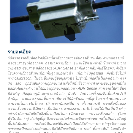
รายละเอียด
วิธีการตรวจจับที่จดสิทธิบัตรนี้อาศัยการตรวจจับการสั่นสะเทือนทางกลความถี่
ต่ำของสาย (เกิดจากลม, การพาความร้อน…) และใช้ค่าเหล่านั้นในการคำนวณ
ระยะsag ของสาย หลักการของADR Sense อาศัยความสัมพันธ์โดยตรงที่เชื่อม
โยงความถี่การสั่นสะเทือนพื้นฐานของตัวนำ เพื่อนำไปสู่ค่าsag ดังนั้นจึงไม่มี
การ calibration, ไม่จำเป็นต้องรู้ข้อมูลตัวนำ ไม่จำเป็นต้องใช้โมเดลตัวนำ การ
วัด sag ถูกยืนยันความถูกต้องแล้วเพื่อให้มั่นใจว่าการทำงานของอุปกรณ์นั้น
ปลอดภัยและทำงานได้อย่างถูกต้องตลอดเวลา ADR Sense สามารถให้ค่าอื่นๆ
ที่สำคัญ คืออุณหภูมิและกระแสตัวนำ มันยัง วัดความเร็วลมซึ่งเป็นตัวแปรที่
สำคัญ: แน่นอนว่าลมเป็นพารามิเตอร์ที่มีอิทธิพลมากที่สุดในการกำหนดความ
สามารถในการรับโหลด (ถ้าพารามิเตอร์อื่น ๆ ทั้งหมดคงที่ การเพิ่มขึ้นของ
ความเร็วลมจาก 0.5m / s เป็น 5m / s สายส่งสามารถรับโหลดได้เพิ่มเป็น 2 เท่า)
อย่างไรก็ตามมันก็เป็นสิ่งที่ยากที่สุดในการวัดเพราะ: •ความเร็วลมต่ำ (โดย
ทั่วไป 5m / s) สำคัญที่สุดซึ่งความแม่นยำของเซ็นเซอร์ลมแบบดั้งเดิมส่วนใหญ่
นั้นไม่เพียงพอ •แม้แต่เซ็นเซอร์ที่แม่นยำที่สุดก็ยังต้องการการบำรุงรักษาและ
การสอบเทียบอย่างสม่ำเสมอเพื่อให้มีประสิทธิภาพ •ลม“ ที่มองเห็น” โดยตัวนำ