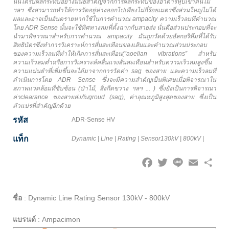
นั้นได้รับผลกระทบอย่างมีนัยสำคัญจากการผลกระทบของอาคารหุบเขาต้นไม้
ฯลฯ ซึ่งสามารถทำให้การวัดอยู่ห่างออกไปเพียงไม่กี่ร้อยเมตรซึ่งส่วนใหญ่ไม่ได้
ผลและอาจเป็นอันตรายหากใช้ในการคำนวณ ampacity ความเร็วลมที่คำนวณ
โดย ADR Sense นั้นจะใช้ทิศทางลมที่ตั้งฉากกับสายส่ง นั่นคือส่วนประกอบที่จะ
นำมาพิจารณาสำหรับการคำนวณ ampacity มันถูกวัดด้วยอัลกอริทึมที่ได้รับ
สิทธิบัตรซึ่งทำการวิเคราะห์การสั่นสะเทือนของเส้นและคำนวณส่วนประกอบ
ของความเร็วลมที่ทำให้เกิดการสั่นสะเทือน(“aoelian vibrations” สำหรับ
ความเร็วลมต่ำหรือการวิเคราะห์คลื่นแรงสั่นสะเทือนสำหรับความเร็วลมสูงขึ้น
ความแม่นยำที่เพิ่มขึ้นจะได้มาจากการวัดค่า sag ของสาย และความเร็วลมที่
ดำเนินการโดย ADR Sense ซึ่งจะมีความสำคัญเป็นพิเศษเมื่อพิจารณาใน
สภาพแวดล้อมที่ซับซ้อน (ป่าไม้, สิ่งกีดขวาง ฯลฯ ... ) ซึ่งยังเป็นการพิจารณา
ค่าclearance ของสายส่งกับgroud (sag), ค่าอุณหภูมิสูงสุดของสาย ซึ่งเป็น
ตัวแปรที่สำคัญอีกด้วย
รหัส
ADR-Sense HV
แท็ก
Dynamic
|
Line
|
Rating
|
Sensor130kV
|
800kV
|
Facebook
Twitter
Line
Email
Share
ชื่อ
:
Dynamic Line Rating Sensor 130kV - 800kV
แบรนด์
:
Ampacimon