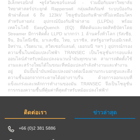
อิเล็กทรอนิกส์ •คูร์สวิตเซอร์แลนด์ - ร่วมมือกับมหาวิทยาลัย
วิทยาศาสตร์ประยุกต์ Rapperswil กลุ่มผลิตภัณฑ์ ระบบป้องกัน
ฟ้าผ่าตั้งแต่ 6 ถึง 123kV โซลูชันป้องกันฟ้าผ่าที่ไม่เหมือนใคร
สำหรับสายส่ง: อุปกรณ์ป้องกันฟ้าผ่าสาย (LLPDs) พร้อม
เทคโนโลยี EasyQuench (EQ) ที่คิดค้นและจดสิทธิบัตรโดย
Streamer มีการติดตั้ง LLPD มากกว่า 1 ล้านครั้งทั่วโลก (รัสเซีย,
จีน, อินโดนีเซีย, มาเลเซีย, ไทย, บราซิล, สหรัฐอาหรับเอมิเรตส์,
อิหร่าน, เวียดนาม, สวิตเซอร์แลนด์, เยอรมนี ฯลฯ ) อุปกรณ์กรอง
ความชื้นในหม้อแปลงไฟฟ้า TRANSEC เป็นโซลูชั่นการอบแห้ง
ออนไลน์สำหรับหม้อแปลงฉนวนน้ำมันทุกขนาด สามารถติดตั้งใช้
งานและสร้างใหม่ได้ในขณะที่หม้อแปลงกำลังทำงานและทำงาน
อยู่ มันปั๊มน้ำมันหม้อแปลงอย่างต่อเนื่องผ่านกระบอกสูบและดึง
ความชื้นออกจากกระดาษได้อย่างราบรื่น ด้วยการออกแบบที่
แข็งแกร่งและหลักการทำงานของมัน TRANSEC จึงเป็นโซลูชั่น
การกรองความชื้นที่คุ้มค่าที่สุดสำหรับหม้อแปลงไฟฟ้า!
ติดต่อเรา
ข่าวล่าสุด
+66 (0)2 381 5886