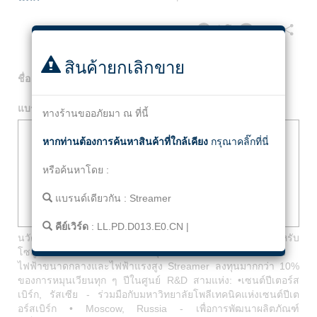
Facebook
Twitter
Line
Email
Share
สินค้ายกเลิกขาย
ชื่อ
:
Line Lightning Protection Device LL.PD.D013.E0.CN
แบรนด์
:
Streamer
ทางร้านขออภัยมา ณ ที่นี้
หากท่านต้องการค้นหาสินค้าที่ใกล้เคียง
กรุณาคลิ๊กที่นี่
หรือค้นหาโดย :
แบรนด์เดียวกัน :
Streamer
คีย์เวิร์ด
:
LL.PD.D013.E0.CN
|
นวัตกรรมและโซลูชั่นที่มุ่งเน้น Streamer เป็นผู้เชี่ยวชาญสำหรับ
โซลูชั่นที่เป็นนวัตกรรมซึ่งปรับปรุงความน่าเชื่อถือของเครือข่าย
ไฟฟ้าขนาดกลางและไฟฟ้าแรงสูง Streamer ลงทุนมากกว่า 10%
ของการหมุนเวียนทุก ๆ ปีในศูนย์ R&D สามแห่ง: •เซนต์ปีเตอร์ส
เบิร์ก, รัสเซีย - ร่วมมือกับมหาวิทยาลัยโพลีเทคนิคแห่งเซนต์ปีเต
อร์สเบิร์ก • Moscow, Russia - เพื่อการพัฒนาผลิตภัณฑ์