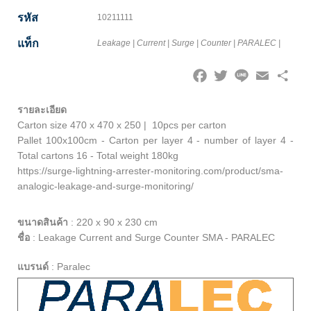
รหัส
10211111
แท็ก
Leakage
|
Current
|
Surge
|
Counter
|
PARALEC
|
Facebook
Twitter
Line
Email
Share
รายละเอียด
Carton size 470 x 470 x 250 | 10pcs per carton
Pallet 100x100cm - Carton per layer 4 - number of layer 4 -
Total cartons 16 - Total weight 180kg
https://surge-lightning-arrester-monitoring.com/product/sma-
analogic-leakage-and-surge-monitoring/
ขนาดสินค้า
:
220 x 90 x 230 cm
ชื่อ
:
Leakage Current and Surge Counter SMA - PARALEC
แบรนด์
:
Paralec