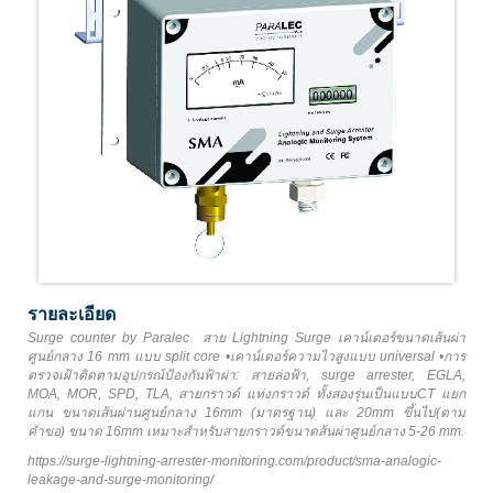
รายละเอียด
Surge counter by Paralec สาย Lightning Surge เคาน์เตอร์ขนาดเส้นผ่า
ศูนย์กลาง 16 mm แบบ split core •เคาน์เตอร์ความไวสูงแบบ universal •การ
ตรวจเฝ้าติดตามอุปกรณ์ป้องกันฟ้าผ่า: สายล่อฟ้า, surge arrester, EGLA,
MOA, MOR, SPD, TLA, สายกราวด์ แท่งกราวด์ ทั้งสองรุ่นเป็นแบบCT แยก
แกน ขนาดเส้นผ่านศูนย์กลาง 16mm (มาตรฐาน) และ 20mm ขึ้นไป(ตาม
คำขอ) ขนาด 16mm เหมาะสำหรับสายกราวด์ขนาดส้นผ่าศูนย์กลาง 5-26 mm.
https://surge-lightning-arrester-monitoring.com/product/sma-analogic-
leakage-and-surge-monitoring/