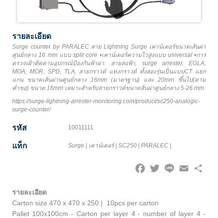
รายละเอียด
Surge counter by PARALEC สาย Lightning Surge เคาน์เตอร์ขนาดเส้นผ่า
ศูนย์กลาง 16 mm แบบ split core •เคาน์เตอร์ความไวสูงแบบ universal •การ
ตรวจเฝ้าติดตามอุปกรณ์ป้องกันฟ้าผ่า: สายล่อฟ้า, surge arrester, EGLA,
MOA, MOR, SPD, TLA, สายกราวด์ แท่งกราวด์ ทั้งสองรุ่นเป็นแบบCT แยก
แกน ขนาดเส้นผ่านศูนย์กลาง 16mm (มาตรฐาน) และ 20mm ขึ้นไป(ตาม
คำขอ) ขนาด 16mm เหมาะสำหรับสายกราวด์ขนาดส้นผ่าศูนย์กลาง 5-26 mm.
https://surge-lightning-arrester-monitoring.com/product/sc250-analogic-
surge-counter/
รหัส
10011111
แท็ก
Surge
|
เคาน์เตอร์
|
SC250
|
PARALEC
|
Facebook
Twitter
Line
Email
Share
รายละเอียด
Carton size 470 x 470 x 250 | 10pcs per carton
Pallet 100x100cm - Carton per layer 4 - number of layer 4 -