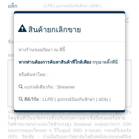
แท็ก
LLPD
|
อุปกรณ์ป้องกันฟ้าผ่า
|
d24z
|
Facebook
Twitter
Line
Email
Share
สินค้ายกเลิกขาย
ชื่อ
:
LLPD Line Lightning Protection Device d24z
ทางร้านขออภัยมา ณ ที่นี้
แบรนด์
:
Streamer
หากท่านต้องการค้นหาสินค้าที่ใกล้เคียง
กรุณาคลิ๊กที่นี่
หรือค้นหาโดย :
แบรนด์เดียวกัน :
Streamer
คีย์เวิร์ด
:
LLPD
|
อุปกรณ์ป้องกันฟ้าผ่า
|
d24z
|
นวัตกรรมและโซลูชั่นที่มุ่งเน้น Streamer เป็นผู้เชี่ยวชาญสำหรับ
โซลูชั่นที่เป็นนวัตกรรมซึ่งปรับปรุงความน่าเชื่อถือของเครือข่าย
ไฟฟ้าขนาดกลางและไฟฟ้าแรงสูง Streamer ลงทุนมากกว่า 10%
ของการหมุนเวียนทุก ๆ ปีในศูนย์ R&D สามแห่ง: •เซนต์ปีเตอร์ส
เบิร์ก, รัสเซีย - ร่วมมือกับมหาวิทยาลัยโพลีเทคนิคแห่งเซนต์ปีเต