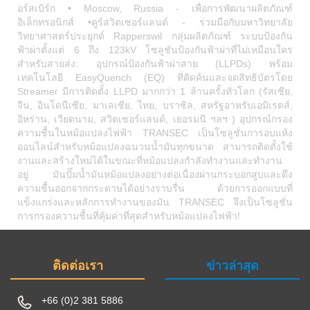
อร์สเบิร์ก • Moscow, Russia - เพื่อการพัฒนาผลิตภัณฑ์
อิเล็กทรอนิกส์ •คูร์สวิตเซอร์แลนด์ - ร่วมมือกับมหาวิทยาลัย
วิทยาศาสตร์ประยุกต์ Rapperswil กลุ่มผลิตภัณฑ์ ระบบป้องกัน
ฟ้าผ่าตั้งแต่ 6 ถึง 123kV โซลูชันป้องกันฟ้าผ่าที่ไม่เหมือนใคร
สำหรับสายส่ง: อุปกรณ์ป้องกันฟ้าผ่าสาย (LLPDs) พร้อม
เทคโนโลยี EasyQuench (EQ) ที่คิดค้นและจดสิทธิบัตรโดย
Streamer มีการติดตั้ง LLPD มากกว่า 1 ล้านครั้งทั่วโลก (รัสเซีย,
จีน, อินโดนีเซีย, มาเลเซีย, ไทย, บราซิล, สหรัฐอาหรับเอมิเรตส์,
อิหร่าน, เวียดนาม, สวิตเซอร์แลนด์, เยอรมนี ฯลฯ ) อุปกรณ์กรอง
ความชื้นในหม้อแปลงไฟฟ้า TRANSEC เป็นโซลูชั่นการอบแห้ง
ออนไลน์สำหรับหม้อแปลงฉนวนน้ำมันทุกขนาด สามารถติดตั้งใช้
งานและสร้างใหม่ได้ในขณะที่หม้อแปลงกำลังทำงานและทำงาน
อยู่ มันปั๊มน้ำมันหม้อแปลงอย่างต่อเนื่องผ่านกระบอกสูบและดึง
ความชื้นออกจากกระดาษได้อย่างราบรื่น ด้วยการออกแบบที่
แข็งแกร่งและหลักการทำงานของมัน TRANSEC จึงเป็นโซลูชั่น
การกรองความชื้นที่คุ้มค่าที่สุดสำหรับหม้อแปลงไฟฟ้า!
ติดต่อเรา
ข่าวล่าสุด
+66 (0)2 381 5886