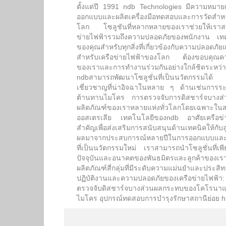
ตั้งแต่ปี 1991 ndb Technologies มีความหมาย
ออกแบบและผลิตเครื่องมือทดสอบและการวัดสำหรั
โลก โซลูชันที่หลากหลายของเราช่วยให้เราสามา
ข่ายไฟฟ้ารวมถึงความปลอดภัยของพนักงาน เทคโ
ของคุณสำหรับทุกสิ่งที่เกี่ยวข้องกับความปลอดภัย
สำหรับเครือข่ายไฟฟ้าของโลก ต้องขอบคุณค
ของเราและการทำงานร่วมกันอย่างใกล้ชิดระห
ndbสามารถพัฒนาโซลูชั่นที่เป็นนวัตกรรมได้
เชี่ยวชาญที่น่าอิจฉาในหลาย ๆ ด้านเช่นการร
ต้านทานไมโคร การตรวจจับการดิสชาร์จบางส่
ผลิตภัณฑ์ของเราหลายแห่งทั่วโลกโดยเฉพาะในสห
ออสเตรเลีย เทคโนโลยีของndb อาศัยเครือข่าย
สำคัญเพื่อส่งเสริมการสนับสนุนด้านเทคนิคให้กับ
ผลมาจากประสบการณ์หลายปีในการออกแบบและก
ที่เป็นนวัตกรรมใหม่ เราสามารถนำโซลูชั่นที่เ
ปัจจุบันและอนาคตของพันธมิตรและลูกค้าขอ
ผลิตภัณฑ์สี่กลุ่มที่มีระดับความแม่นยำและประสิท
ปฏิบัติงานและความปลอดภัยของเครือข่ายไฟฟ้
ตรวจจับดิสชาร์จบางส่วนผลกระทบของโคโรนาแ
ไมโคร อุปกรณ์ทดสอบการบำรุงรักษาสถานีย่อย h