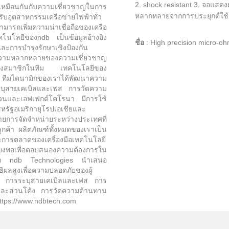
2. shock resistant 3. จอแสดง
เหมือนกันกับความเชี่ยวชาญในการ
หลากหลายจากการประยุกต์ใช้
บอุตสาหกรรมเครือข่ายไฟฟ้าทั่ว
รถเพิ่มความน่าเชื่อถือของเครือ
นโลยีของndb เป็นข้อมูลอ้างอิง
ชื่อ
:
High precision micro-
และการบำรุงรักษาเชิงป้องกัน
วามหลากหลายของความเชี่ยวชาญ
ว่างสมาชิกในทีม เทคโนโลยีของ
 ทีมไดนามิกของเราได้พัฒนาความ
ะบุสายเคเบิลและเฟส การวัดความ
วนและเอฟเฟกต์โคโรนา มีการใช้
รัฐอเมริกายุโรปเอเชียและ
การจัดจำหน่ายระหว่างประเทศที่
ลูกค้า ผลิตภัณฑ์ทั้งหมดของเราเป็น
ารตลาดของเครื่องมือเทคโนโลยี
พียงพอเพื่อตอบสนองความต้องการใน
งเรา ndb Technologies นำเสนอ
ธิผลสูงเพื่อความปลอดภัยของผู้
า: การระบุสายเคเบิลและเฟส การ
ละส่วนโค้ง การวัดความต้านทาน
ttps://www.ndbtech.com