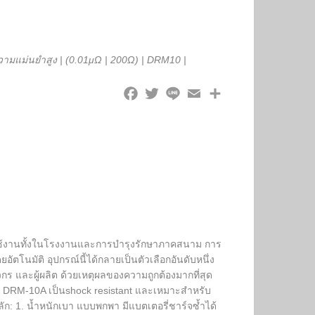
วามแม่นยำสูง
|
(0.01μΩ
|
200Ω)
|
DRM10
|
้งานทั้งในโรงงานและการบำรุงรักษาภาคสนาม การ
โนมัติ อุปกรณ์นี้ได้กลายเป็นตัวเลือกอันดับหนึ่ง
ร และผู้ผลิต ด้วยเหตุผลของความถูกต้องมากที่สุด
 DRM-10A เป็นshock resistant และเหมาะสำหรับ
ก: 1. น้ำหนักเบา แบบพกพา มีแบตเตอรี่ชาร์จซ้ำได้