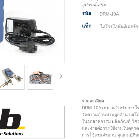
อุปกรณ์เสริม
รหัส
DRM-10A
แท็ก
ไมโครโอห์มมิเตอร์ค
Facebook
Twitter
Line
Email
Share
รายละเอียด
DRM-10A เหมาะสำหรับการใช
วัดความต้านทานถูกคำนวณโดยอัต
ในอุตสาหกรรม ผลิตภัณฑ์ วิศวก
และง่ายต่อการใช้งานในตลาด
การใช้งานจำนวน คุณสมบัติหลั