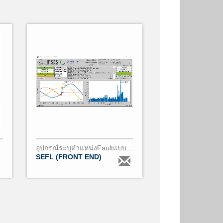
อุปกรณ์ระบุตำแหน่งFaultแบบSingle End
SEFL (FRONT END)