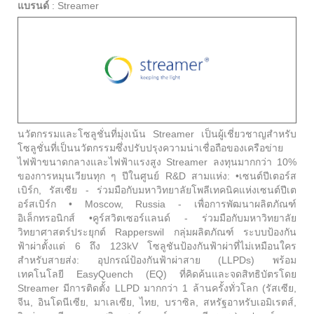
แบรนด์
:
Streamer
นวัตกรรมและโซลูชั่นที่มุ่งเน้น Streamer เป็นผู้เชี่ยวชาญสำหรับ
โซลูชั่นที่เป็นนวัตกรรมซึ่งปรับปรุงความน่าเชื่อถือของเครือข่าย
ไฟฟ้าขนาดกลางและไฟฟ้าแรงสูง Streamer ลงทุนมากกว่า 10%
ของการหมุนเวียนทุก ๆ ปีในศูนย์ R&D สามแห่ง: •เซนต์ปีเตอร์ส
เบิร์ก, รัสเซีย - ร่วมมือกับมหาวิทยาลัยโพลีเทคนิคแห่งเซนต์ปีเต
อร์สเบิร์ก • Moscow, Russia - เพื่อการพัฒนาผลิตภัณฑ์
อิเล็กทรอนิกส์ •คูร์สวิตเซอร์แลนด์ - ร่วมมือกับมหาวิทยาลัย
วิทยาศาสตร์ประยุกต์ Rapperswil กลุ่มผลิตภัณฑ์ ระบบป้องกัน
ฟ้าผ่าตั้งแต่ 6 ถึง 123kV โซลูชันป้องกันฟ้าผ่าที่ไม่เหมือนใคร
สำหรับสายส่ง: อุปกรณ์ป้องกันฟ้าผ่าสาย (LLPDs) พร้อม
เทคโนโลยี EasyQuench (EQ) ที่คิดค้นและจดสิทธิบัตรโดย
Streamer มีการติดตั้ง LLPD มากกว่า 1 ล้านครั้งทั่วโลก (รัสเซีย,
จีน, อินโดนีเซีย, มาเลเซีย, ไทย, บราซิล, สหรัฐอาหรับเอมิเรตส์,