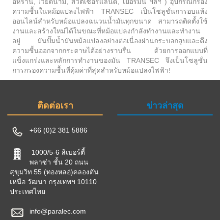
อิหร่าน, เวียดนาม, สวิตเซอร์แลนด์, เยอรมนี ฯลฯ ) อุปกรณ์กรอง
ความชื้นในหม้อแปลงไฟฟ้า TRANSEC เป็นโซลูชั่นการอบแห้ง
ออนไลน์สำหรับหม้อแปลงฉนวนน้ำมันทุกขนาด สามารถติดตั้งใช้
งานและสร้างใหม่ได้ในขณะที่หม้อแปลงกำลังทำงานและทำงาน
อยู่ มันปั๊มน้ำมันหม้อแปลงอย่างต่อเนื่องผ่านกระบอกสูบและดึง
ความชื้นออกจากกระดาษได้อย่างราบรื่น ด้วยการออกแบบที่
แข็งแกร่งและหลักการทำงานของมัน TRANSEC จึงเป็นโซลูชั่น
การกรองความชื้นที่คุ้มค่าที่สุดสำหรับหม้อแปลงไฟฟ้า!
ติดต่อเรา
ข่าวล่าสุด
+66 (0)2 381 5886
1000/5-6 ลิเบอร์ตี้
พลาซ่า ชั้น 20 ถนน
สุขุมวิท 55 (ทองหลอ่)คลองตัน
เหนือ วัฒนา กรุงเทพฯ 10110
ประเทศไทย
info@paralec.com