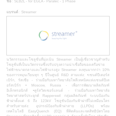
ชื่อ
:
SLB2L - for EGLA - Paralec - 1 Phase
แบรนด์
:
Streamer
นวัตกรรมและโซลูชั่นที่มุ่งเน้น Streamer เป็นผู้เชี่ยวชาญสำหรับ
โซลูชั่นที่เป็นนวัตกรรมซึ่งปรับปรุงความน่าเชื่อถือของเครือข่าย
ไฟฟ้าขนาดกลางและไฟฟ้าแรงสูง Streamer ลงทุนมากกว่า 10%
ของการหมุนเวียนทุก ๆ ปีในศูนย์ R&D สามแห่ง: •เซนต์ปีเตอร์ส
เบิร์ก, รัสเซีย - ร่วมมือกับมหาวิทยาลัยโพลีเทคนิคแห่งเซนต์ปีเต
อร์สเบิร์ก • Moscow, Russia - เพื่อการพัฒนาผลิตภัณฑ์
อิเล็กทรอนิกส์ •คูร์สวิตเซอร์แลนด์ - ร่วมมือกับมหาวิทยาลัย
วิทยาศาสตร์ประยุกต์ Rapperswil กลุ่มผลิตภัณฑ์ ระบบป้องกัน
ฟ้าผ่าตั้งแต่ 6 ถึง 123kV โซลูชันป้องกันฟ้าผ่าที่ไม่เหมือนใคร
สำหรับสายส่ง: อุปกรณ์ป้องกันฟ้าผ่าสาย (LLPDs) พร้อม
เทคโนโลยี EasyQuench (EQ) ที่คิดค้นและจดสิทธิบัตรโดย