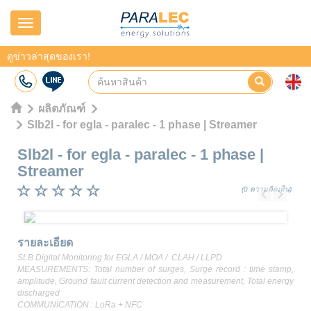
Navigation
ดูข่าวล่าสุดของเรา!
ผลิตภัณฑ์
Slb2l - for egla - paralec - 1 phase | Streamer
Slb2l - for egla - paralec - 1 phase
|
Streamer
(0 ความคิดเห็น)
Previous
Next
รายละเอียด
SLB Digital Monitoring for EGLA / MOA / CLAH / LLPD
MEASUREMENTS: Total number of surges, Surge record : time stamp,
amplitude, Ground fault current detection and measurement, Total energy
discharged
COMMUNICATION : LoRa + NFC