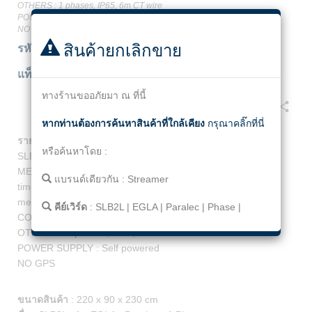
OTHERS : 1 phases, IP65, 6m CT wire
POWER SUPPLY : Self powered
NO GPS
สินค้ายกเลิกขาย
รหัส
10511221
แท็ก
SLB2L
|
EGLA
|
Paralec
|
Phase
|
ทางร้านขออภัยมา ณ ที่นี้
Facebook
Twitter
Line
Email
Share
หากท่านต้องการค้นหาสินค้าที่ใกล้เคียง
กรุณาคลิ๊กที่นี่
รายละเอียด
หรือค้นหาโดย :
SLB Digital Monitoring for EGLA / MOA / CLAH / LLPD
MEASUREMENTS: Total number of surges, Surge record :
แบรนด์เดียวกัน :
Streamer
time stamp, amplitude, Ground fault current detection and
measurement, Total energy discharged
คีย์เวิร์ด
:
SLB2L
|
EGLA
|
Paralec
|
Phase
|
COMMUNICATION : LoRa + NFC
OTHERS : 1 phases, IP65, 6m CT wire
POWER SUPPLY : Self powered
NO GPS
ขนาดสินค้า
:
220 x 90 x 230 cm