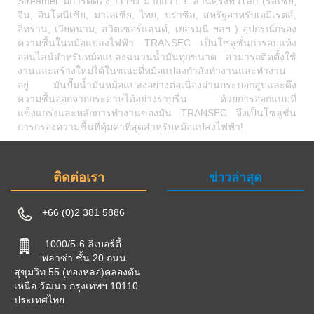
Streamer มีการติดตั้ง LLPD มากกว่า 1 ล้านครั้งทั่วโลก (รัสเซีย,
จีน, อินโดนีเซีย, มาเลเซีย, ไทย, บราซิล, สหรัฐอาหรับเอมิเรตส์,
อิหร่าน, เวียดนาม, สวิตเซอร์แลนด์, เยอรมนี ฯลฯ ) อุปกรณ์กรอง
ความชื้นในหม้อแปลงไฟฟ้า TRANSEC เป็นโซลูชั่นการอบแห้ง
ออนไลน์สำหรับหม้อแปลงฉนวนน้ำมันทุกขนาด สามารถติดตั้งใช้
งานและสร้างใหม่ได้ในขณะที่หม้อแปลงกำลังทำงานและทำงาน
อยู่ มันปั๊มน้ำมันหม้อแปลงอย่างต่อเนื่องผ่านกระบอกสูบและดึง
ความชื้นออกจากกระดาษได้อย่างราบรื่น ด้วยการออกแบบที่
แข็งแกร่งและหลักการทำงานของมัน TRANSEC จึงเป็นโซลูชั่น
การกรองความชื้นที่คุ้มค่าที่สุดสำหรับหม้อแปลงไฟฟ้า!
ติดต่อเรา
ข่าวล่าสุด
+66 (0)2 381 5886
1000/5-6 ลิเบอร์ตี้
พลาซ่า ชั้น 20 ถนน
สุขุมวิท 55 (ทองหลอ่)คลองตัน
เหนือ วัฒนา กรุงเทพฯ 10110
ประเทศไทย