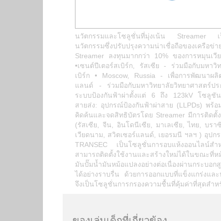
นวัตกรรมและโซลูชั่นที่มุ่งเน้น Streamer เป็นผ
นวัตกรรมซึ่งปรับปรุงความน่าเชื่อถือของเครือ
Streamer ลงทุนมากกว่า 10% ของการหมุนเวีย
•เซนต์ปีเตอร์สเบิร์ก, รัสเซีย - ร่วมมือกับมหาว
เบิร์ก • Moscow, Russia - เพื่อการพัฒนาผลิตภั
แลนด์ - ร่วมมือกับมหาวิทยาลัยวิทยาศาสตร์ประ
ระบบป้องกันฟ้าผ่าตั้งแต่ 6 ถึง 123kV โซลูชันป
สายส่ง: อุปกรณ์ป้องกันฟ้าผ่าสาย (LLPDs) พร้
คิดค้นและจดสิทธิบัตรโดย Streamer มีการติดตั้ง
(รัสเซีย, จีน, อินโดนีเซีย, มาเลเซีย, ไทย, บราซ
เวียดนาม, สวิตเซอร์แลนด์, เยอรมนี ฯลฯ ) อุป
TRANSEC เป็นโซลูชั่นการอบแห้งออนไลน์สำห
สามารถติดตั้งใช้งานและสร้างใหม่ได้ในขณะที่
มันปั๊มน้ำมันหม้อแปลงอย่างต่อเนื่องผ่านกระบ
ได้อย่างราบรื่น ด้วยการออกแบบที่แข็งแกร่ง
จึงเป็นโซลูชั่นการกรองความชื้นที่คุ้มค่าที่สุดส
ของเล่นเด็กที่เกี่ยวข้อง