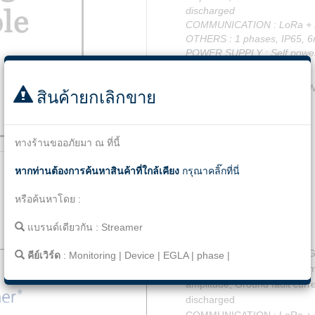
discharged
COMMUNICATION : LoRa +
OTHERS : 1 phases, IP65, 6
POWER SUPPLY : Self powe
NO GPS
รหัส
LL.SL.BL.S3.01.W
สินค้ายกเลิกขาย
แท็ก
Monitoring
|
Device
ทางร้านขออภัยมา ณ ที่นี้
Facebook
Twitter
Line
Email
Share
หากท่านต้องการค้นหาสินค้าที่ใกล้เคียง
กรุณาคลิ๊กที่นี่
หรือค้นหาโดย :
แบรนด์เดียวกัน :
Streamer
รายละเอียด
SLB Digital Monitoring for 
คีย์เวิร์ด
:
Monitoring
|
Device
|
EGLA
|
phase
|
MEASUREMENTS: Total number
amplitude, Ground fault curr
discharged