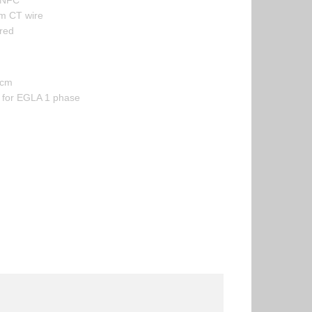
 NFC
m CT wire
red
 cm
e for EGLA 1 phase