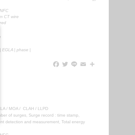
 NFC
m CT wire
red
W
|
EGLA
|
phase
|
EGLA / MOA / CLAH / LLPD
 of surges, Surge record : time stamp,
ent detection and measurement, Total energy