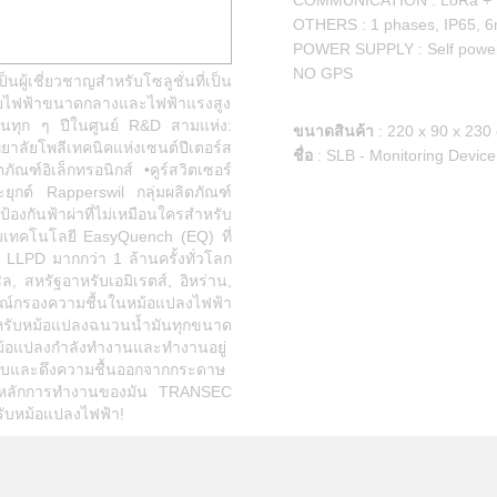
COMMUNICATION : LoRa +
OTHERS : 1 phases, IP65, 6
POWER SUPPLY : Self powe
NO GPS
ู้เชี่ยวชาญสำหรับโซลูชั่นที่เป็น
ข่ายไฟฟ้าขนาดกลางและไฟฟ้าแรงสูง
นทุก ๆ ปีในศูนย์ R&D สามแห่ง:
ขนาดสินค้า
:
220 x 90 x 230
ิทยาลัยโพลีเทคนิคแห่งเซนต์ปีเตอร์ส
ชื่อ
:
SLB - Monitoring Devic
ณฑ์อิเล็กทรอนิกส์ •คูร์สวิตเซอร์
ยุกต์ Rapperswil กลุ่มผลิตภัณฑ์
้องกันฟ้าผ่าที่ไม่เหมือนใครสำหรับ
อมเทคโนโลยี EasyQuench (EQ) ที่
 LLPD มากกว่า 1 ล้านครั้งทั่วโลก
ิล, สหรัฐอาหรับเอมิเรตส์, อิหร่าน,
กรณ์กรองความชื้นในหม้อแปลงไฟฟ้า
รับหม้อแปลงฉนวนน้ำมันทุกขนาด
หม้อแปลงกำลังทำงานและทำงานอยู่
อกสูบและดึงความชื้นออกจากกระดาษ
และหลักการทำงานของมัน TRANSEC
ำหรับหม้อแปลงไฟฟ้า!