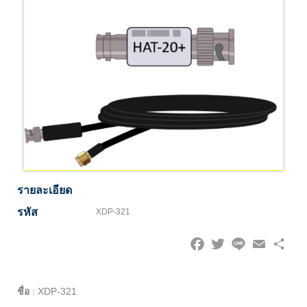
รายละเอียด
รหัส
XDP-321
Facebook
Twitter
Line
Email
Share
ชื่อ
:
XDP-321