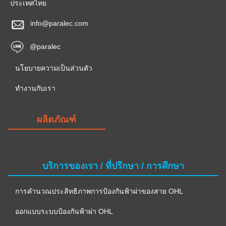
ประเทศไทย
info@paralec.com
@paralec
นโยบายความเป็นส่วนตัว
ทำงานกับเรา
ผลิตภัณฑ์
บริการของเรา / ที่ปรึกษา / การศึกษา
การคำนวณประสิทธิภาพการป้องกันฟ้าผ่าของสาย OHL
ออกแบบระบบป้องกันฟ้าผ่า OHL