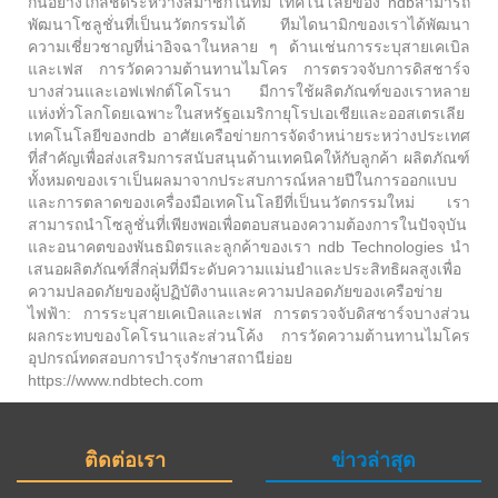
กันอย่างใกล้ชิดระหว่างสมาชิกในทีม เทคโนโลยีของ ndbสามารถ
พัฒนาโซลูชั่นที่เป็นนวัตกรรมได้ ทีมไดนามิกของเราได้พัฒนา
ความเชี่ยวชาญที่น่าอิจฉาในหลาย ๆ ด้านเช่นการระบุสายเคเบิล
และเฟส การวัดความต้านทานไมโคร การตรวจจับการดิสชาร์จ
บางส่วนและเอฟเฟกต์โคโรนา มีการใช้ผลิตภัณฑ์ของเราหลาย
แห่งทั่วโลกโดยเฉพาะในสหรัฐอเมริกายุโรปเอเชียและออสเตรเลีย
เทคโนโลยีของndb อาศัยเครือข่ายการจัดจำหน่ายระหว่างประเทศ
ที่สำคัญเพื่อส่งเสริมการสนับสนุนด้านเทคนิคให้กับลูกค้า ผลิตภัณฑ์
ทั้งหมดของเราเป็นผลมาจากประสบการณ์หลายปีในการออกแบบ
และการตลาดของเครื่องมือเทคโนโลยีที่เป็นนวัตกรรมใหม่ เรา
สามารถนำโซลูชั่นที่เพียงพอเพื่อตอบสนองความต้องการในปัจจุบัน
และอนาคตของพันธมิตรและลูกค้าของเรา ndb Technologies นำ
เสนอผลิตภัณฑ์สี่กลุ่มที่มีระดับความแม่นยำและประสิทธิผลสูงเพื่อ
ความปลอดภัยของผู้ปฏิบัติงานและความปลอดภัยของเครือข่าย
ไฟฟ้า: การระบุสายเคเบิลและเฟส การตรวจจับดิสชาร์จบางส่วน
ผลกระทบของโคโรนาและส่วนโค้ง การวัดความต้านทานไมโคร
อุปกรณ์ทดสอบการบำรุงรักษาสถานีย่อย
https://www.ndbtech.com
ติดต่อเรา
ข่าวล่าสุด