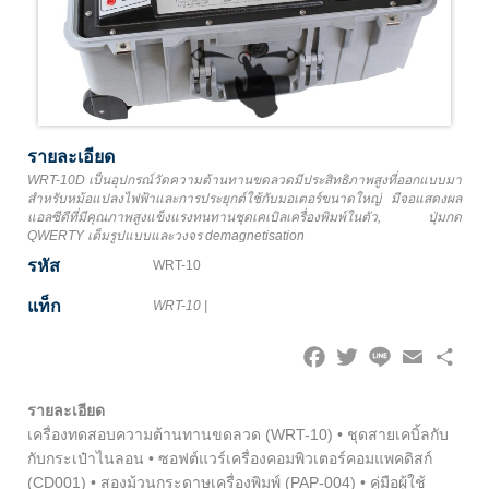
รายละเอียด
WRT-10D เป็นอุปกรณ์วัดความต้านทานขดลวดมีประสิทธิภาพสูงที่ออกแบบมา
สำหรับหม้อแปลงไฟฟ้าและการประยุกต์ใช้กับมอเตอร์ขนาดใหญ่ มีจอแสดงผล
แอลซีดีที่มีคุณภาพสูงแข็งแรงทนทานชุดเคเบิลเครื่องพิมพ์ในตัว, ปุ่มกด
QWERTY เต็มรูปแบบและวงจร demagnetisation
รหัส
WRT-10
แท็ก
WRT-10
|
Facebook
Twitter
Line
Email
Share
รายละเอียด
เครื่องทดสอบความต้านทานขดลวด (WRT-10) • ชุดสายเคบิ้ลกับ
กับกระเป๋าไนลอน • ซอฟต์แวร์เครื่องคอมพิวเตอร์คอมแพคดิสก์
(CD001) • สองม้วนกระดาษเครื่องพิมพ์ (PAP-004) • คู่มือผู้ใช้