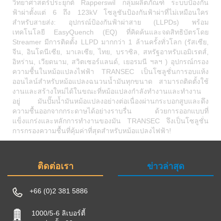
วิทยาศาสตร์ประยุกต์ Rapperswil กลุ่มผลิตภัณฑ์ ระบบป้องกัน
ฟ้าผ่าตั้งแต่ 6 ถึง 123kV โซลูชันป้องกันฟ้าผ่าที่ไม่เหมือนใคร
สำหรับสายส่ง: อุปกรณ์ป้องกันฟ้าผ่าสาย (LLPDs) พร้อม
เทคโนโลยี EasyQuench (EQ) ที่คิดค้นและจดสิทธิบัตรโดย
Streamer มีการติดตั้ง LLPD มากกว่า 1 ล้านครั้งทั่วโลก (รัสเซีย,
จีน, อินโดนีเซีย, มาเลเซีย, ไทย, บราซิล, สหรัฐอาหรับเอมิเรตส์,
อิหร่าน, เวียดนาม, สวิตเซอร์แลนด์, เยอรมนี ฯลฯ ) อุปกรณ์กรอง
ความชื้นในหม้อแปลงไฟฟ้า TRANSEC เป็นโซลูชั่นการอบแห้ง
ออนไลน์สำหรับหม้อแปลงฉนวนน้ำมันทุกขนาด สามารถติดตั้งใช้
งานและสร้างใหม่ได้ในขณะที่หม้อแปลงกำลังทำงานและทำงาน
อยู่ มันปั๊มน้ำมันหม้อแปลงอย่างต่อเนื่องผ่านกระบอกสูบและดึง
ความชื้นออกจากกระดาษได้อย่างราบรื่น ด้วยการออกแบบที่
แข็งแกร่งและหลักการทำงานของมัน TRANSEC จึงเป็นโซลูชั่น
การกรองความชื้นที่คุ้มค่าที่สุดสำหรับหม้อแปลงไฟฟ้า!
ติดต่อเรา
ข่าวล่าสุด
+66 (0)2 381 5886
1000/5-6 ลิเบอร์ตี้