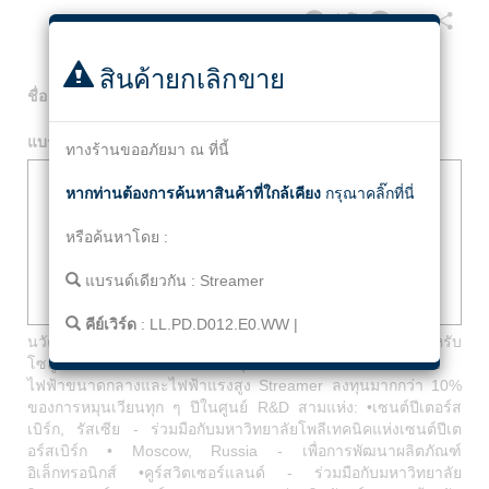
Facebook
Twitter
Line
Email
Share
สินค้ายกเลิกขาย
ชื่อ
:
Line Lightning Protection Device LL.PD.D012.E0.WW
แบรนด์
:
Streamer
ทางร้านขออภัยมา ณ ที่นี้
หากท่านต้องการค้นหาสินค้าที่ใกล้เคียง
กรุณาคลิ๊กที่นี่
หรือค้นหาโดย :
แบรนด์เดียวกัน :
Streamer
คีย์เวิร์ด
:
LL.PD.D012.E0.WW
|
นวัตกรรมและโซลูชั่นที่มุ่งเน้น Streamer เป็นผู้เชี่ยวชาญสำหรับ
โซลูชั่นที่เป็นนวัตกรรมซึ่งปรับปรุงความน่าเชื่อถือของเครือข่าย
ไฟฟ้าขนาดกลางและไฟฟ้าแรงสูง Streamer ลงทุนมากกว่า 10%
ของการหมุนเวียนทุก ๆ ปีในศูนย์ R&D สามแห่ง: •เซนต์ปีเตอร์ส
เบิร์ก, รัสเซีย - ร่วมมือกับมหาวิทยาลัยโพลีเทคนิคแห่งเซนต์ปีเต
อร์สเบิร์ก • Moscow, Russia - เพื่อการพัฒนาผลิตภัณฑ์
อิเล็กทรอนิกส์ •คูร์สวิตเซอร์แลนด์ - ร่วมมือกับมหาวิทยาลัย