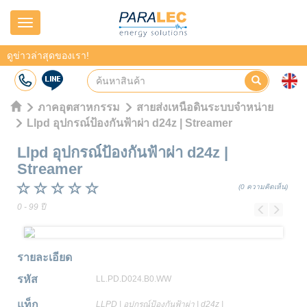
Navigation
ดูข่าวล่าสุดของเรา!
ภาคอุตสาหกรรม
สายส่งเหนือดินระบบจำหน่าย
Llpd อุปกรณ์ป้องกันฟ้าผ่า d24z | Streamer
Llpd อุปกรณ์ป้องกันฟ้าผ่า d24z
|
Streamer
(0 ความคิดเห็น)
0 - 99 ปี
Previous
Next
รายละเอียด
รหัส
LL.PD.D024.B0.WW
แท็ก
LLPD
|
อุปกรณ์ป้องกันฟ้าผ่า
|
d24z
|