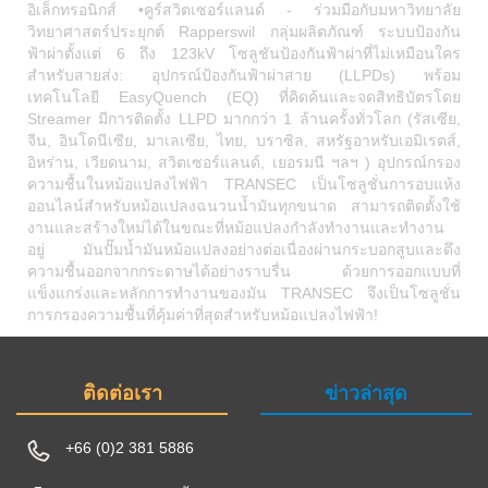
อิเล็กทรอนิกส์ •คูร์สวิตเซอร์แลนด์ - ร่วมมือกับมหาวิทยาลัย
วิทยาศาสตร์ประยุกต์ Rapperswil กลุ่มผลิตภัณฑ์ ระบบป้องกัน
ฟ้าผ่าตั้งแต่ 6 ถึง 123kV โซลูชันป้องกันฟ้าผ่าที่ไม่เหมือนใคร
สำหรับสายส่ง: อุปกรณ์ป้องกันฟ้าผ่าสาย (LLPDs) พร้อม
เทคโนโลยี EasyQuench (EQ) ที่คิดค้นและจดสิทธิบัตรโดย
Streamer มีการติดตั้ง LLPD มากกว่า 1 ล้านครั้งทั่วโลก (รัสเซีย,
จีน, อินโดนีเซีย, มาเลเซีย, ไทย, บราซิล, สหรัฐอาหรับเอมิเรตส์,
อิหร่าน, เวียดนาม, สวิตเซอร์แลนด์, เยอรมนี ฯลฯ ) อุปกรณ์กรอง
ความชื้นในหม้อแปลงไฟฟ้า TRANSEC เป็นโซลูชั่นการอบแห้ง
ออนไลน์สำหรับหม้อแปลงฉนวนน้ำมันทุกขนาด สามารถติดตั้งใช้
งานและสร้างใหม่ได้ในขณะที่หม้อแปลงกำลังทำงานและทำงาน
อยู่ มันปั๊มน้ำมันหม้อแปลงอย่างต่อเนื่องผ่านกระบอกสูบและดึง
ความชื้นออกจากกระดาษได้อย่างราบรื่น ด้วยการออกแบบที่
แข็งแกร่งและหลักการทำงานของมัน TRANSEC จึงเป็นโซลูชั่น
การกรองความชื้นที่คุ้มค่าที่สุดสำหรับหม้อแปลงไฟฟ้า!
ติดต่อเรา
ข่าวล่าสุด
+66 (0)2 381 5886