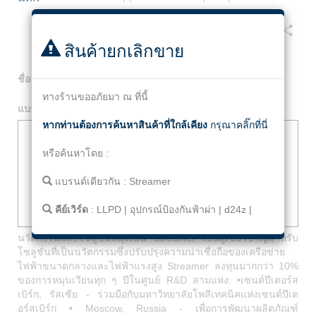
Facebook
Twitter
Line
Email
Share
สินค้ายกเลิกขาย
ชื่อ
:
LLPD Line Lightning Protection Device d24z
ทางร้านขออภัยมา ณ ที่นี้
แบรนด์
:
Streamer
หากท่านต้องการค้นหาสินค้าที่ใกล้เคียง
กรุณาคลิ๊กที่นี่
หรือค้นหาโดย :
แบรนด์เดียวกัน :
Streamer
คีย์เวิร์ด
:
LLPD
|
อุปกรณ์ป้องกันฟ้าผ่า
|
d24z
|
นวัตกรรมและโซลูชั่นที่มุ่งเน้น Streamer เป็นผู้เชี่ยวชาญสำหรับ
โซลูชั่นที่เป็นนวัตกรรมซึ่งปรับปรุงความน่าเชื่อถือของเครือข่าย
ไฟฟ้าขนาดกลางและไฟฟ้าแรงสูง Streamer ลงทุนมากกว่า 10%
ของการหมุนเวียนทุก ๆ ปีในศูนย์ R&D สามแห่ง: •เซนต์ปีเตอร์ส
เบิร์ก, รัสเซีย - ร่วมมือกับมหาวิทยาลัยโพลีเทคนิคแห่งเซนต์ปีเต
อร์สเบิร์ก • Moscow, Russia - เพื่อการพัฒนาผลิตภัณฑ์