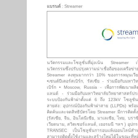
แบรนด์
:
Streamer
นวัตกรรมและโซลูชั่นที่มุ่งเน้น Streamer เป็นผ
นวัตกรรมซึ่งปรับปรุงความน่าเชื่อถือของเครือ
Streamer ลงทุนมากกว่า 10% ของการหมุนเวีย
•เซนต์ปีเตอร์สเบิร์ก, รัสเซีย - ร่วมมือกับมหาว
เบิร์ก • Moscow, Russia - เพื่อการพัฒนาผลิตภั
แลนด์ - ร่วมมือกับมหาวิทยาลัยวิทยาศาสตร์ประ
ระบบป้องกันฟ้าผ่าตั้งแต่ 6 ถึง 123kV โซลูชันป
สายส่ง: อุปกรณ์ป้องกันฟ้าผ่าสาย (LLPDs) พร้
คิดค้นและจดสิทธิบัตรโดย Streamer มีการติดตั้ง
(รัสเซีย, จีน, อินโดนีเซีย, มาเลเซีย, ไทย, บราซ
เวียดนาม, สวิตเซอร์แลนด์, เยอรมนี ฯลฯ ) อุป
TRANSEC เป็นโซลูชั่นการอบแห้งออนไลน์สำห
สามารถติดตั้งใช้งานและสร้างใหม่ได้ในขณะที่