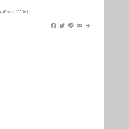
นฟ้าผ่า
|
iC20z
|