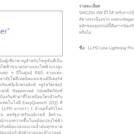
รายละเอียด
SAiC20z.4W มีไว้สำหรับการป้
ลัดวงจรเนื่องจาก overvolta
หลักของอุปกรณ์นี้คือการป้อ
หรือไม่
ชื่อ
:
LLPD Line Lightning Pro
ู้เชี่ยวชาญสำหรับโซลูชั่นที่เป็น
ข่ายไฟฟ้าขนาดกลางและไฟฟ้าแรงสูง
นทุก ๆ ปีในศูนย์ R&D สามแห่ง:
ิทยาลัยโพลีเทคนิคแห่งเซนต์ปีเตอร์ส
ณฑ์อิเล็กทรอนิกส์ •คูร์สวิตเซอร์
ยุกต์ Rapperswil กลุ่มผลิตภัณฑ์
้องกันฟ้าผ่าที่ไม่เหมือนใครสำหรับ
อมเทคโนโลยี EasyQuench (EQ) ที่
 LLPD มากกว่า 1 ล้านครั้งทั่วโลก
ิล, สหรัฐอาหรับเอมิเรตส์, อิหร่าน,
กรณ์กรองความชื้นในหม้อแปลงไฟฟ้า
รับหม้อแปลงฉนวนน้ำมันทุกขนาด
หม้อแปลงกำลังทำงานและทำงานอยู่