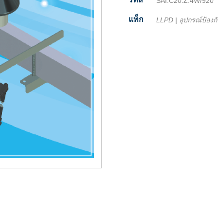
SAI.C20.Z.4W/920
แท็ก
LLPD
|
อุปกรณ์ป้องกั
Facebook
Twitter
Line
Email
Share