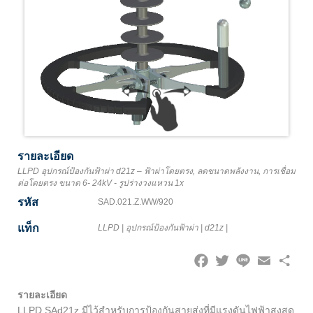
รายละเอียด
LLPD อุปกรณ์ป้องกันฟ้าผ่า d21z – ฟ้าผ่าโดยตรง, ลดขนาดพลังงาน, การเชื่อม
ต่อโดยตรง ขนาด 6- 24kV - รูปร่างวงแหวน 1x
รหัส
SAD.021.Z.WW/920
แท็ก
LLPD
|
อุปกรณ์ป้องกันฟ้าผ่า
|
d21z
|
Facebook
Twitter
Line
Email
Share
รายละเอียด
LLPD SAd21z มีไว้สำหรับการป้องกันสายส่งที่มีแรงดันไฟฟ้าสูงสุด