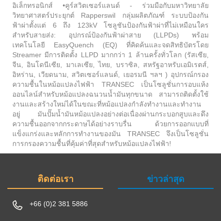
อิเล็กทรอนิกส์ •คูร์สวิตเซอร์แลนด์ - ร่วมมือกับมหาวิทยาลัย
วิทยาศาสตร์ประยุกต์ Rapperswil กลุ่มผลิตภัณฑ์ ระบบป้องกัน
ฟ้าผ่าตั้งแต่ 6 ถึง 123kV โซลูชันป้องกันฟ้าผ่าที่ไม่เหมือนใคร
สำหรับสายส่ง: อุปกรณ์ป้องกันฟ้าผ่าสาย (LLPDs) พร้อม
เทคโนโลยี EasyQuench (EQ) ที่คิดค้นและจดสิทธิบัตรโดย
Streamer มีการติดตั้ง LLPD มากกว่า 1 ล้านครั้งทั่วโลก (รัสเซีย,
จีน, อินโดนีเซีย, มาเลเซีย, ไทย, บราซิล, สหรัฐอาหรับเอมิเรตส์,
อิหร่าน, เวียดนาม, สวิตเซอร์แลนด์, เยอรมนี ฯลฯ ) อุปกรณ์กรอง
ความชื้นในหม้อแปลงไฟฟ้า TRANSEC เป็นโซลูชั่นการอบแห้ง
ออนไลน์สำหรับหม้อแปลงฉนวนน้ำมันทุกขนาด สามารถติดตั้งใช้
งานและสร้างใหม่ได้ในขณะที่หม้อแปลงกำลังทำงานและทำงาน
อยู่ มันปั๊มน้ำมันหม้อแปลงอย่างต่อเนื่องผ่านกระบอกสูบและดึง
ความชื้นออกจากกระดาษได้อย่างราบรื่น ด้วยการออกแบบที่
แข็งแกร่งและหลักการทำงานของมัน TRANSEC จึงเป็นโซลูชั่น
การกรองความชื้นที่คุ้มค่าที่สุดสำหรับหม้อแปลงไฟฟ้า!
ติดต่อเรา
ข่าวล่าสุด
+66 (0)2 381 5886