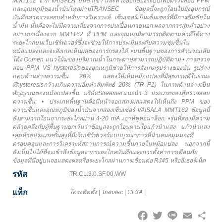
MMT162 จาก VAISALA บนขาเข้า และทางออกของระบบเพื่อตรวจสอบ PPM
และอุณหภูมิของน้ำมันไหลผ่านTRANSEC ข้อมูลนี้จะถูกโอนไปยังอุปกรณ์
บันทึกค่าตรวจสอบสำหรับการวิเคราะห์. เซ็นเซอร์เป็นเซ็นเซอร์ที่มีการซึมซับใน
น้ำมัน นั่นคือจะไม่มีความเสี่ยงจากการปนเปื้อนภายนอก ผลจากการสุ่มตัวอย่าง
อย่างต่อเนื่องจาก MMT162 ที่ PPM และอุณหภูมิสามารถติดตามค่าที่ได้ทาง
ระยะไกลบนเว็บเซิร์ฟเวอร์ซึ่งจะช่วยให้การประเมินระดับความชุ่มชื้นใน
หม้อแปลงและจะสังเกตเห็นผลของการกรองได้. •บนพื้นฐานของการคำนวณเส้น
โค้ง Oomen แนวโน้มของปริมาณน้ำในกระดาษสามารถปฏิบัติตาม • การตรวจ
สอบ PPM VS hysteresisของอุณหภูมิช่วยให้การสังเกตรูปร่างของมัน รูปร่าง
แคบด้านล่างความชื้น 20% แสดงให้เห็นหม้อแปลงที่มีสุขภาพดีในขณะ
ที่hysteresisกว้างเกินความอิ่มตัวสัมพัทธ์ 20% (TR P1) ในภาพด้านล่างเป็น
สัญญาณของหม้อแปลงชื้น. บริษัทStreamerแนะนำ 3 ประเภทของตู้ตรวจสอบ
ความชื้น: • ประเภทพื้นฐานคือมีหน้าจอแสดงผลแสดงให้เห็นถึง PPM ของ
ความชื้นและอุณหภูมิของน้ำมันจากสองเซ็นเซอร์ VAISALA MMT162 ข้อมูลนี้
ยังสามารถโอนจากระยะไกลผ่าน 4-20 mA เอาท์พุทอนาล็อก. •รุ่นที่สองมีความ
คล้ายคลึงกับตู้พื้นฐานยกเว้นว่าข้อมูลจะถูกโอนผ่านใยแก้วนำแสง แก้วนำแสง
•สุดท้ายประเภทขั้นสูงที่มีเว็บเซิร์ฟเวอร์แบบบูรณาการที่นำเสนอมุมมองที่
ครอบคลุมและการวิเคราะห์สถานการณ์ความชื้นภายในหม้อแปลง นอกจากนี้
ยังเป็นไปได้ที่จะเข้าถึงข้อมูลจากระยะไกลบันทึกและการตั้งค่าการเตือนภัย
ข้อมูลที่มีอยู่บนจอแสดงผลหรือระยะไกลผ่านการเชื่อมต่อ RJ45 หรืออีเธอร์เน็ต
รหัส
TR.CL.3.0.SF.00.WW
แท็ก
โครงติดตั้ง
|
Transec
|
CL3A
|
Facebook
Twitter
Line
Email
Share