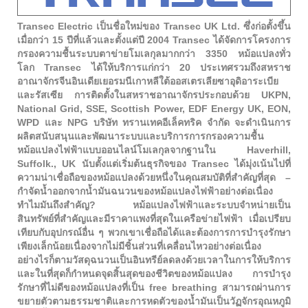
Transec Electric เป็นชื่อใหม่ของ Transec UK Ltd. ซึ่งก่อตั้งขึ้น
เมื่อกว่า 15 ปีที่แล้วและตั้งแต่ปี 2004 Transec ได้จัดการโครงการ
กรองความชื้นระบบตาข่ายโมเลกุลมากกว่า 3350 หม้อแปลงทั่ว
โลก Transec ได้ให้บริการแก่กว่า 20 ประเทศรวมถึงสหราช
อาณาจักรจีนอินเดียเยอรมนีเกาหลีใต้ออสเตรเลียซาอุดิอาระเบีย
และรัสเซีย การติดตั้งในสหราชอาณาจักรประกอบด้วย UKPN,
National Grid, SSE, Scottish Power, EDF Energy UK, EON,
WPD และ NPG บริษัท ทรานเทคอีเล็คทริค จำกัด จะดำเนินการ
ผลิตสนับสนุนและพัฒนาระบบและบริการการกรองความชื้น
หม้อแปลงไฟฟ้าแบบออนไลน์โมเลกุลจากฐานใน Haverhill,
Suffolk., UK นับตั้งแต่เริ่มต้นธุรกิจของ Transec ได้มุ่งเน้นไปที่
ความน่าเชื่อถือของหม้อแปลงด้วยหนึ่งในคุณสมบัติที่สำคัญที่สุด –
กำจัดน้ำออกจากน้ำมันฉนวนของหม้อแปลงไฟฟ้าอย่างต่อเนื่อง
ทำไมมันถึงสำคัญ? หม้อแปลงไฟฟ้าและระบบจำหน่ายเป็น
สินทรัพย์ที่สำคัญและมีราคาแพงที่สุดในเครือข่ายไฟฟ้า เมื่อเปรียบ
เทียบกับอุปกรณ์อื่น ๆ พวกเขาเชื่อถือได้และต้องการการบำรุงรักษา
เพียงเล็กน้อยเนื่องจากไม่มีชิ้นส่วนที่เคลื่อนไหวอย่างต่อเนื่อง
อย่างไรก็ตามวัสดุฉนวนเป็นอินทรีย์ลดลงด้วยเวลาในการให้บริการ
และในที่สุดก็กำหนดจุดสิ้นสุดของชีวิตของหม้อแปลง การบำรุง
รักษาที่ไม่ดีของหม้อแปลงที่เป็น free breathing สามารถผ่านการ
ขยายตัวตามธรรมชาติและการหดตัวของน้ำมันเป็นวัฏจักรอุณหภูมิ