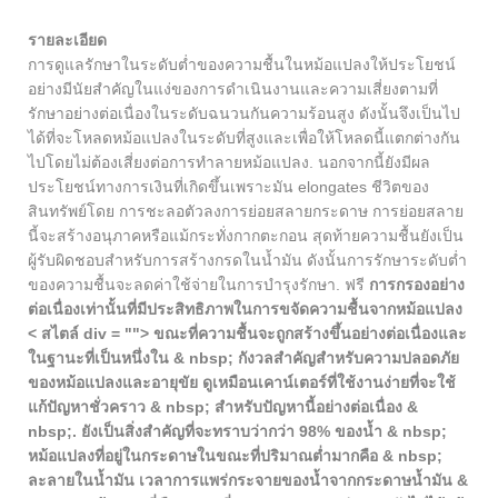
รายละเอียด
การดูแลรักษาในระดับต่ำของความชื้นในหม้อแปลงให้ประโยชน์
อย่างมีนัยสำคัญในแง่ของการดำเนินงานและความเสี่ยงตามที่
รักษาอย่างต่อเนื่องในระดับฉนวนกันความร้อนสูง ดังนั้นจึงเป็นไป
ได้ที่จะโหลดหม้อแปลงในระดับที่สูงและเพื่อให้โหลดนี้แตกต่างกัน
ไปโดยไม่ต้องเสี่ยงต่อการทำลายหม้อแปลง. นอกจากนี้ยังมีผล
ประโยชน์ทางการเงินที่เกิดขึ้นเพราะมัน elongates ชีวิตของ
สินทรัพย์โดย การชะลอตัวลงการย่อยสลายกระดาษ การย่อยสลาย
นี้จะสร้างอนุภาคหรือแม้กระทั่งกากตะกอน สุดท้ายความชื้นยังเป็น
ผู้รับผิดชอบสำหรับการสร้างกรดในน้ำมัน ดังนั้นการรักษาระดับต่ำ
ของความชื้นจะลดค่าใช้จ่ายในการบำรุงรักษา. ฟรี
การกรองอย่าง
ต่อเนื่องเท่านั้นที่มีประสิทธิภาพในการขจัดความชื้นจากหม้อแปลง
< สไตล์ div = ""> ขณะที่ความชื้นจะถูกสร้างขึ้นอย่างต่อเนื่องและ
ในฐานะที่เป็นหนึ่งใน & nbsp; กังวลสำคัญสำหรับความปลอดภัย
ของหม้อแปลงและอายุขัย ดูเหมือนเคาน์เตอร์ที่ใช้งานง่ายที่จะใช้
แก้ปัญหาชั่วคราว & nbsp; สำหรับปัญหานี้อย่างต่อเนื่อง &
nbsp;. ยังเป็นสิ่งสำคัญที่จะทราบว่ากว่า 98% ของน้ำ & nbsp;
หม้อแปลงที่อยู่ในกระดาษในขณะที่ปริมาณต่ำมากคือ & nbsp;
ละลายในน้ำมัน เวลาการแพร่กระจายของน้ำจากกระดาษน้ำมัน &