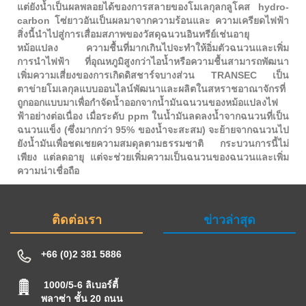
แต่ยังน้ำเป็นผลพลอยได้ของการสลายของโมเลกุลกลูโคส hydro-
carbon โซ่ยาวอันเป็นผลมาจากความร้อนและ ความเครียดไฟฟ้า
สิ่งนี้นำไปสู่การเสื่อมสภาพของวัสดุฉนวนอินทรีย์เช่นอายุ
หม้อแปลง ความชื้นที่มากเกินไปจะทำให้อิ่มตัวฉนวนและเพิ่ม
การนำไฟฟ้า ที่อุณหภูมิสูงกว่าไอน้ำหรือความชื้นสามารถพัฒนา
เพิ่มความเสี่ยงของการเกิดดิสชาร์จบางส่วน TRANSEC เป็น
ตาข่ายโมเลกุลแบบออนไลน์พัฒนาและผลิตในสหราชอาณาจักรที่
ถูกออกแบบมาเพื่อกำจัดน้ำออกจากน้ำมันฉนวนของหม้อแปลงไฟ
ฟ้าอย่างต่อเนื่อง เมื่อระดับ ppm ในน้ำมันลดลงน้ำจากฉนวนที่เป็น
ฉนวนแข็ง (ซึ่งมากกว่า 95% ของน้ำจะสะสม) จะย้ายจากฉนวนไป
ยังน้ำมันเพื่อชดเชยความสมดุลตามธรรมชาติ กระบวนการนี้ไม่
เพียง แต่ลดอายุ แต่จะช่วยเพิ่มความเป็นฉนวนของฉนวนและเพิ่ม
ความน่าเชื่อถือ
ติดต่อเรา
ข่าวล่าสุด
+66 (0)2 381 5886
1000/5-6 ลิเบอร์ตี้
พลาซ่า ชั้น 20 ถนน