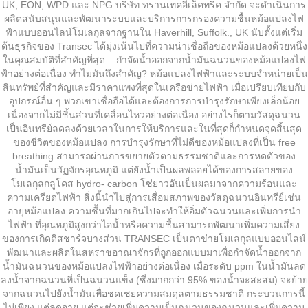
UK, EON, WPD และ NPG บริษัท ทรานเทคอีเล็คทริค จำกัด จะดำเนินการ
ผลิตสนับสนุนและพัฒนาระบบและบริการการกรองความชื้นหม้อแปลงไฟ
ฟ้าแบบออนไลน์โมเลกุลจากฐานใน Haverhill, Suffolk., UK นับตั้งแต่เริ่ม
ต้นธุรกิจของ Transec ได้มุ่งเน้นไปที่ความน่าเชื่อถือของหม้อแปลงด้วยหนึ่ง
ในคุณสมบัติที่สำคัญที่สุด – กำจัดน้ำออกจากน้ำมันฉนวนของหม้อแปลงไฟ
ฟ้าอย่างต่อเนื่อง ทำไมมันถึงสำคัญ? หม้อแปลงไฟฟ้าและระบบจำหน่ายเป็น
สินทรัพย์ที่สำคัญและมีราคาแพงที่สุดในเครือข่ายไฟฟ้า เมื่อเปรียบเทียบกับ
อุปกรณ์อื่น ๆ พวกเขาเชื่อถือได้และต้องการการบำรุงรักษาเพียงเล็กน้อย
เนื่องจากไม่มีชิ้นส่วนที่เคลื่อนไหวอย่างต่อเนื่อง อย่างไรก็ตามวัสดุฉนวน
เป็นอินทรีย์ลดลงด้วยเวลาในการให้บริการและในที่สุดก็กำหนดจุดสิ้นสุด
ของชีวิตของหม้อแปลง การบำรุงรักษาที่ไม่ดีของหม้อแปลงที่เป็น free
breathing สามารถผ่านการขยายตัวตามธรรมชาติและการหดตัวของ
น้ำมันเป็นวัฏจักรอุณหภูมิ แต่ยังน้ำเป็นผลพลอยได้ของการสลายของ
โมเลกุลกลูโคส hydro- carbon โซ่ยาวอันเป็นผลมาจากความร้อนและ
ความเครียดไฟฟ้า สิ่งนี้นำไปสู่การเสื่อมสภาพของวัสดุฉนวนอินทรีย์เช่น
อายุหม้อแปลง ความชื้นที่มากเกินไปจะทำให้อิ่มตัวฉนวนและเพิ่มการนำ
ไฟฟ้า ที่อุณหภูมิสูงกว่าไอน้ำหรือความชื้นสามารถพัฒนาเพิ่มความเสี่ยง
ของการเกิดดิสชาร์จบางส่วน TRANSEC เป็นตาข่ายโมเลกุลแบบออนไลน์
พัฒนาและผลิตในสหราชอาณาจักรที่ถูกออกแบบมาเพื่อกำจัดน้ำออกจาก
น้ำมันฉนวนของหม้อแปลงไฟฟ้าอย่างต่อเนื่อง เมื่อระดับ ppm ในน้ำมันลด
ลงน้ำจากฉนวนที่เป็นฉนวนแข็ง (ซึ่งมากกว่า 95% ของน้ำจะสะสม) จะย้าย
จากฉนวนไปยังน้ำมันเพื่อชดเชยความสมดุลตามธรรมชาติ กระบวนการนี้
ไม่เพียง แต่ลดอายุ แต่จะช่วยเพิ่มความเป็นฉนวนของฉนวนและเพิ่มความ