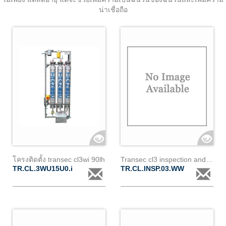
น่าเชื่อถือ
โครงติดตั้ง transec cl3wi 90lh
Transec cl3 inspection and test
TR.CL.3WU15U0.i
TR.CL.INSP.03.WW