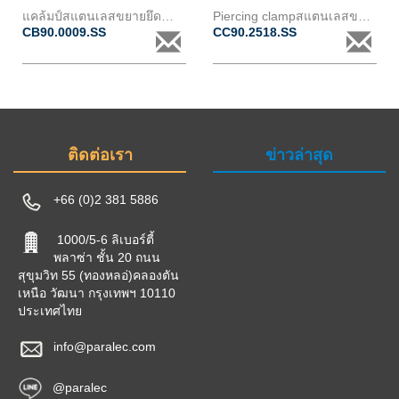
แคล้มป์สแตนเลสขยายยึดสำหรับตัวนำเปลือย เส้นผ่าศูนย์กลาง 9 ถึง 18mm
Piercing clampสแตนเลสขยายยึดสำหรับตัวนำหุ้มฉนวน เส้นผ่าศูนย์กลาง 18 ถึง 24mm &2
CB90.0009.SS
CC90.2518.SS
ติดต่อเรา
ข่าวล่าสุด
+66 (0)2 381 5886
1000/5-6 ลิเบอร์ตี้
พลาซ่า ชั้น 20 ถนน
สุขุมวิท 55 (ทองหลอ่)คลองตัน
เหนือ วัฒนา กรุงเทพฯ 10110
ประเทศไทย
info@paralec.com
@paralec