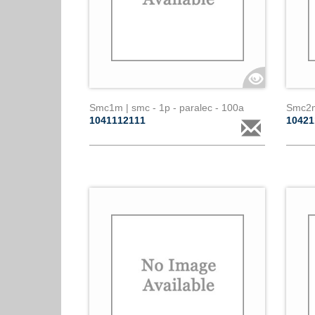
Smc1m | smc - 1p - paralec - 100a
Smc2m
1041112111
1042