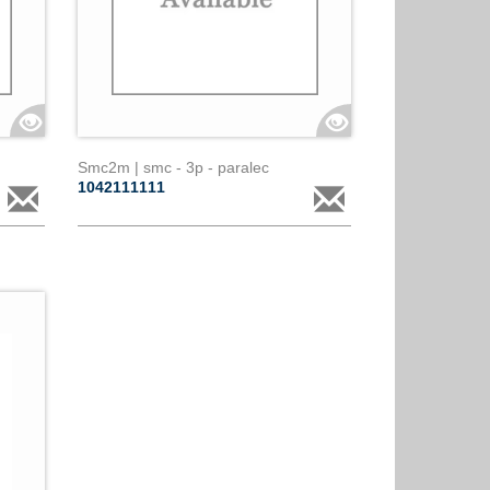
Smc2m | smc - 3p - paralec
1042111111