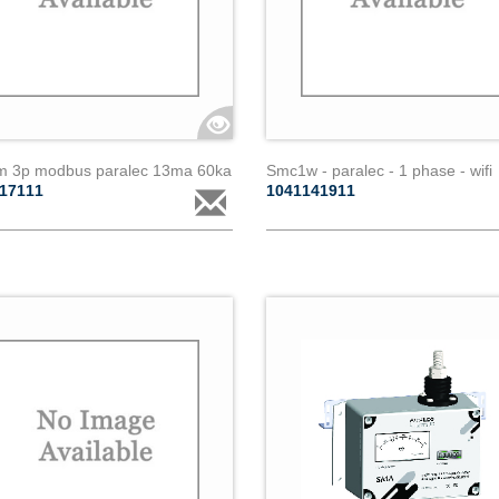
 3p modbus paralec 13ma 60ka
Smc1w - paralec - 1 phase - wifi
117111
1041141911