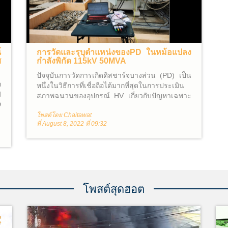
์
การวัดและรุบุตำแหน่งของPD ในหม้อแปลง
ศ
กำลังพิกัด 115kV 50MVA
ปัจจุบันการวัดการเกิดดิสชาร์จบางส่วน (PD) เป็น
ก
หนึ่งในวิธีการที่เชื่อถือได้มากที่สุดในการประเมิน
ฟ
สภาพฉนวนของอุปกรณ์ HV เกี่ยวกับปัญหาเฉพาะ
D
จุด ฉนวนเป็นจุดสำคัญของอายุการใช้งานของ
ล
โพสต์โดย Chaitawat
อุปกรณ์ ข้อบกพร่องในฉนวนอันเนื่องมาจากการ
ที่ August 8, 2022 ที่ 09:32
ผลิต การประกอบติดตั้ง นั้นอาจทำให้เกิดPD ขึ้นมา
ได้ และ การเกิด PD นั้นสามารถเร่งกระบวนการ
การเสื่อมอายุซึ่งทำให้เกิดความล้มเหลวของไดอิ
เล็กทริกก่อนกำหนด
โพสต์สุดฮอต