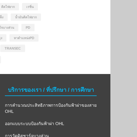
ติดไฟยาก
เรซิ่น
พ็ง
น้ำมันติดไฟยาก
ร์จบางส่วน
PD
ุง
หาตำแหน่งPD
TRANSEC
บริการของเรา / ที่ปรึกษา / การศึกษา
การคำนวณประสิทธิภาพการป้องกันฟ้าผ่าของสาย
OHL
ออกแบบระบบป้องกันฟ้าผ่า OHL
การวัดดิสชาร์จบางส่วน