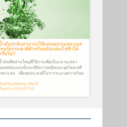
น้ำมันปาล์มสามารถใช้แทนฉนวนเหลวเอส
เทอร์ธรรมชาติสำหรับหม้อแปลงไฟฟ้าได้
หรือไม่?
น้ำมันพืชส่วนใหญ่ที่ใช้งานเพื่อเป็นแนวนเหลว
ของหม้อแปลงนั้นจะมีมีความหนืดและจุดไหลเทที่
เหมาะสม เพื่อจุดประสงค์ในการระบายความร้อน
น้ำมันพืชที่มีความหนืดต่ำ(สามารถไหลได้ง่าย)จะ
โพสต์โดย Matthieu ZINCK
ประกอบด้วยกรดไขมันไม่อิ่มตัวเป็นส่วนใหญ่
ที่ April 6, 2023 ที่ 17:20
ได้แก่ โอเลอิก (พันธะคู่ C=C 1 พันธะ) ลิโนเลอิก
(พันธะคู่ C=C 2 พันธะ) และไลโนเลนิก (พันธะคู่
C=C 3 พันธะ) น้ำมันถั่วเหลืองที่ถูกนำมาใช้งาน
สำหรับเป็นฉนวนหม้อแปลงนั้นได้รับการคัดเลือก
จากน้ำมันพืช 40 ชนิดผสมกันในระหว่างการ
พัฒนา FR3® Fluid เพื่อให้ได้คุณสมบัติตาม
ต้องการ