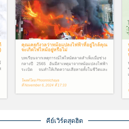
ี
คุณเคยกังวลว่าหม้อแปลงไฟฟ้าที่อยู่ใกล้คุณ
)
จะเกิดไฟไหม้อยู่หรือไม่
บทเรียนจากเหตุการณ์ไฟไหม้ตลาดสำเพ็งเมื่อช่วง
์
กลางปี 2565 อันมีสาเหตุมาจากหม้อแปลงไฟฟ้า
t
ระเบิด จนทำให้เกิดความเสียหายทั้งในชีวิตและ
ทรัพย์สินโดยรอบ ซึ่งไม่อาจประเมินค่าความเสีย
โพสต์โดย Phoonnichaya
หายได้ จึงทำให้ผู้คนต่างสงสัยว่าหม้อแปลงไฟฟ้า
ที่ November 6, 2024 ที่ 17:33
คืออะไร? และเหตุใดจึงเกิดไฟไหม้ขึ้นได้?
คีย์เวิร์ดสุดฮิต