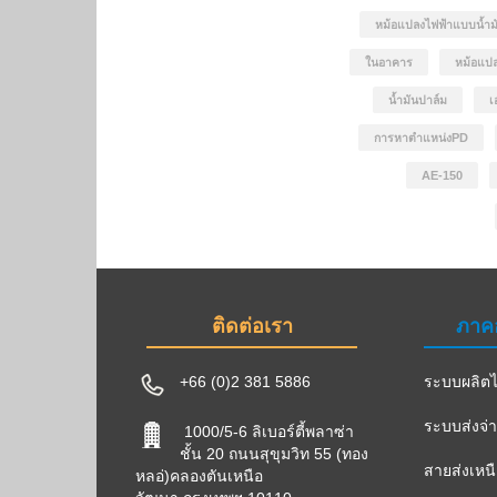
หม้อแปลงไฟฟ้าแบบน้ำม
ในอาคาร
หม้อแปล
น้ำมันปาล์ม
เ
การหาตำแหน่งPD
AE-150
ติดต่อเรา
ภาค
+66 (0)2 381 5886
ระบบผลิตไ
ระบบส่งจ่
1000/5-6 ลิเบอร์ตี้พลาซ่า
ชั้น 20 ถนนสุขุมวิท 55 (ทอง
สายส่งเหน
หลอ่)คลองตันเหนือ