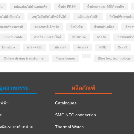
ัน
หม้อแปลงไฟฟ้าแบบแห้ง
น้ำมัน FR3®
น้ำมันธรรมชาติที่ได้จากพืช
งไฟฟ้าคืออะไร
เหตุใดจึงเกิดไฟไหม้ขึ้นได้
หม้อแปลงไฟฟ้า
ไฟไหม้ที่ตลาดสำเ
อสเทอร์ธรรมชาติ
ของเหลวอิเล็กทริก
น้ำมันพืช
น้ำมันถั่วเหลือง
ดิสชา
3-core cable
การวัดแบบออนไลน์
หม้อแปลง
การวัด
การซ่อมบำร
BlueBox
การทดสอบ
เปิดวงจร
ลัดวงจร
NDB
Doc-3
Online drying transformer
Transformer
Blue box technology
อุตสาหกรรม
ผลิตภัณฑ์
ฟฟ้า
Catalogues
าย
SMC NFC connection
ือดินระบบจำหน่าย
Thermal Watch