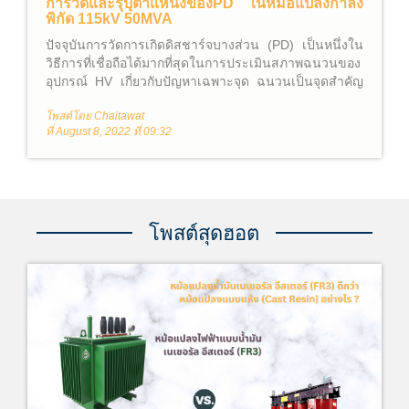
การวัดและรุบุตำแหน่งของPD ในหม้อแปลงกำลัง
พิกัด 115kV 50MVA
ปัจจุบันการวัดการเกิดดิสชาร์จบางส่วน (PD) เป็นหนึ่งใน
วิธีการที่เชื่อถือได้มากที่สุดในการประเมินสภาพฉนวนของ
อุปกรณ์ HV เกี่ยวกับปัญหาเฉพาะจุด ฉนวนเป็นจุดสำคัญ
ของอายุการใช้งานของอุปกรณ์ ข้อบกพร่องในฉนวนอัน
โพสต์โดย Chaitawat
เนื่องมาจากการผลิต การประกอบติดตั้ง นั้นอาจทำให้
ที่ August 8, 2022 ที่ 09:32
เกิดPD ขึ้นมาได้ และ การเกิด PD นั้นสามารถเร่ง
กระบวนการการเสื่อมอายุซึ่งทำให้เกิดความล้มเหลวของ
ไดอิเล็กทริกก่อนกำหนด
โพสต์สุดฮอต