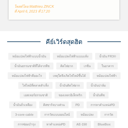
หนืดต่ำ(สามารถไหลได้ง่าย)จะประกอบด้วยกรดไขมันไม่
โพสต์โดย Matthieu ZINCK
อิ่มตัวเป็นส่วนใหญ่ ได้แก่ โอเลอิก (พันธะคู่ C=C 1 พันธะ)
ที่ April 6, 2023 ที่ 17:20
ลิโนเลอิก (พันธะคู่ C=C 2 พันธะ) และไลโนเลนิก (พันธะ
คู่ C=C 3 พันธะ) น้ำมันถั่วเหลืองที่ถูกนำมาใช้งานสำหรับ
เป็นฉนวนหม้อแปลงนั้นได้รับการคัดเลือกจากน้ำมันพืช 40
ชนิดผสมกันในระหว่างการพัฒนา FR3® Fluid เพื่อให้ได้
คุณสมบัติตามต้องการ
คีย์เวิร์ดสุดฮิต
หม้อแปลงไฟฟ้าแบบน้ำมัน
หม้อแปลงไฟฟ้าแบบแห้ง
น้ำมัน FR3®
น้ำมันธรรมชาติที่ได้จากพืช
ติดไฟยาก
เรซิ่น
ในอาคาร
หม้อแปลงไฟฟ้าคืออะไร
เหตุใดจึงเกิดไฟไหม้ขึ้นได้
หม้อแปลงไฟฟ้า
ไฟไหม้ที่ตลาดสำเพ็ง
น้ำมันติดไฟยาก
น้ำมันปาล์ม
เอสเทอร์ธรรมชาติ
ของเหลวอิเล็กทริก
น้ำมันพืช
น้ำมันถั่วเหลือง
ดิสชาร์จบางส่วน
PD
การหาตำแหน่งPD
3-core cable
การวัดแบบออนไลน์
หม้อแปลง
การวัด
การซ่อมบำรุง
หาตำแหน่งPD
AE-150
BlueBox