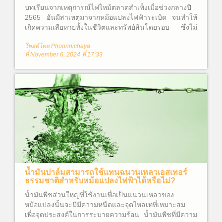
บทเรียนจากเหตุการณ์ไฟไหม้ตลาดสำเพ็งเมื่อช่วงกลางปี
2565 อันมีสาเหตุมาจากหม้อแปลงไฟฟ้าระเบิด จนทำให้
เกิดความเสียหายทั้งในชีวิตและทรัพย์สินโดยรอบ ซึ่งไม่
อาจประเมินค่าความเสียหายได้ จึงทำให้ผู้คนต่างสงสัยว่า
โพสต์โดย Phoonnichaya
หม้อแปลงไฟฟ้าคืออะไร? และเหตุใดจึงเกิดไฟไหม้ขึ้นได้?
ที่ November 6, 2024 ที่ 17:33
น้ำมันปาล์มสามารถใช้แทนฉนวนเหลวเอสเทอร์
ธรรมชาติสำหรับหม้อแปลงไฟฟ้าได้หรือไม่?
น้ำมันพืชส่วนใหญ่ที่ใช้งานเพื่อเป็นแนวนเหลวของ
หม้อแปลงนั้นจะมีมีความหนืดและจุดไหลเทที่เหมาะสม
เพื่อจุดประสงค์ในการระบายความร้อน น้ำมันพืชที่มีความ