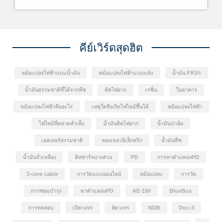
คู่ C=C 3 พันธะ) น้ำมันถั่วเหลืองที่ถูกนำมาใช้งานสำหรับ
เป็นฉนวนหม้อแปลงนั้นได้รับการคัดเลือกจากน้ำมันพืช 40
ชนิดผสมกันในระหว่างการพัฒนา FR3® Fluid เพื่อให้ได้
คุณสมบัติตามต้องการ
คีย์เวิร์ดสุดฮิต
หม้อแปลงไฟฟ้าแบบน้ำมัน
หม้อแปลงไฟฟ้าแบบแห้ง
น้ำมัน FR3®
น้ำมันธรรมชาติที่ได้จากพืช
ติดไฟยาก
เรซิ่น
ในอาคาร
หม้อแปลงไฟฟ้าคืออะไร
เหตุใดจึงเกิดไฟไหม้ขึ้นได้
หม้อแปลงไฟฟ้า
ไฟไหม้ที่ตลาดสำเพ็ง
น้ำมันติดไฟยาก
น้ำมันปาล์ม
เอสเทอร์ธรรมชาติ
ของเหลวอิเล็กทริก
น้ำมันพืช
น้ำมันถั่วเหลือง
ดิสชาร์จบางส่วน
PD
การหาตำแหน่งPD
3-core cable
การวัดแบบออนไลน์
หม้อแปลง
การวัด
การซ่อมบำรุง
หาตำแหน่งPD
AE-150
BlueBox
การทดสอบ
เปิดวงจร
ลัดวงจร
NDB
Doc-3