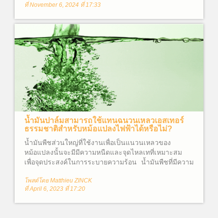
ที่ November 6, 2024 ที่ 17:33
น้ำมันปาล์มสามารถใช้แทนฉนวนเหลวเอสเทอร์
ธรรมชาติสำหรับหม้อแปลงไฟฟ้าได้หรือไม่?
น้ำมันพืชส่วนใหญ่ที่ใช้งานเพื่อเป็นแนวนเหลวของ
หม้อแปลงนั้นจะมีมีความหนืดและจุดไหลเทที่เหมาะสม
เพื่อจุดประสงค์ในการระบายความร้อน น้ำมันพืชที่มีความ
หนืดต่ำ(สามารถไหลได้ง่าย)จะประกอบด้วยกรดไขมันไม่
โพสต์โดย Matthieu ZINCK
อิ่มตัวเป็นส่วนใหญ่ ได้แก่ โอเลอิก (พันธะคู่ C=C 1 พันธะ)
ที่ April 6, 2023 ที่ 17:20
ลิโนเลอิก (พันธะคู่ C=C 2 พันธะ) และไลโนเลนิก (พันธะ
คู่ C=C 3 พันธะ) น้ำมันถั่วเหลืองที่ถูกนำมาใช้งานสำหรับ
เป็นฉนวนหม้อแปลงนั้นได้รับการคัดเลือกจากน้ำมันพืช 40