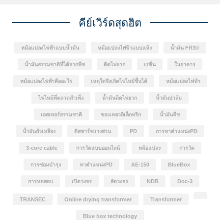
ชนิดผสมกันในระหว่างการพัฒนา FR3® Fluid เพื่อให้ได้
คุณสมบัติตามต้องการ
คีย์เวิร์ดสุดฮิต
หม้อแปลงไฟฟ้าแบบน้ำมัน
หม้อแปลงไฟฟ้าแบบแห้ง
น้ำมัน FR3®
น้ำมันธรรมชาติที่ได้จากพืช
ติดไฟยาก
เรซิ่น
ในอาคาร
หม้อแปลงไฟฟ้าคืออะไร
เหตุใดจึงเกิดไฟไหม้ขึ้นได้
หม้อแปลงไฟฟ้า
ไฟไหม้ที่ตลาดสำเพ็ง
น้ำมันติดไฟยาก
น้ำมันปาล์ม
เอสเทอร์ธรรมชาติ
ของเหลวอิเล็กทริก
น้ำมันพืช
น้ำมันถั่วเหลือง
ดิสชาร์จบางส่วน
PD
การหาตำแหน่งPD
3-core cable
การวัดแบบออนไลน์
หม้อแปลง
การวัด
การซ่อมบำรุง
หาตำแหน่งPD
AE-150
BlueBox
การทดสอบ
เปิดวงจร
ลัดวงจร
NDB
Doc-3
TRANSEC
Online drying transformer
Transformer
Blue box technology