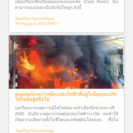
เมื่อเปรียบเทียบกับหม้อแปลงแบบแห้ง (Cast Resin) นั้น
สามารถแบ่งออกเป็นหัวข้อใหญ่ๆ ดังนี้
โพสต์โดย Phoonnichaya
ที่ February 4, 2025 ที่ 00:17
คุณเคยกังวลว่าหม้อแปลงไฟฟ้าที่อยู่ใกล้คุณจะเกิด
ไฟไหม้อยู่หรือไม่
บทเรียนจากเหตุการณ์ไฟไหม้ตลาดสำเพ็งเมื่อช่วงกลางปี
2565 อันมีสาเหตุมาจากหม้อแปลงไฟฟ้าระเบิด จนทำให้
เกิดความเสียหายทั้งในชีวิตและทรัพย์สินโดยรอบ ซึ่งไม่
อาจประเมินค่าความเสียหายได้ จึงทำให้ผู้คนต่างสงสัยว่า
โพสต์โดย Phoonnichaya
หม้อแปลงไฟฟ้าคืออะไร? และเหตุใดจึงเกิดไฟไหม้ขึ้นได้?