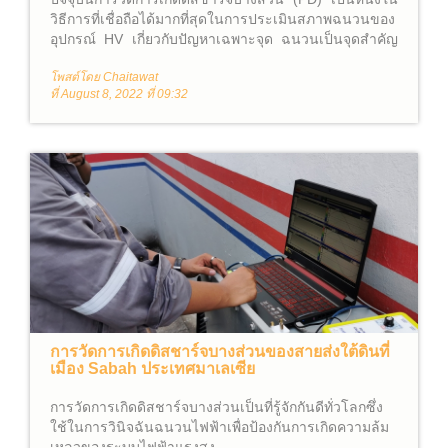
วิธีการที่เชื่อถือได้มากที่สุดในการประเมินสภาพฉนวนของ
อุปกรณ์ HV เกี่ยวกับปัญหาเฉพาะจุด ฉนวนเป็นจุดสำคัญ
ของอายุการใช้งานของอุปกรณ์ ข้อบกพร่องในฉนวนอัน
โพสต์โดย Chaitawat
เนื่องมาจากการผลิต การประกอบติดตั้ง นั้นอาจทำให้
ที่ August 8, 2022 ที่ 09:32
เกิดPD ขึ้นมาได้ และ การเกิด PD นั้นสามารถเร่ง
กระบวนการการเสื่อมอายุซึ่งทำให้เกิดความล้มเหลวของ
ไดอิเล็กทริกก่อนกำหนด
การวัดการเกิดดิสชาร์จบางส่วนของสายส่งใต้ดินที่
เมือง Sabah ประเทศมาเลเซีย
การวัดการเกิดดิสชาร์จบางส่วนเป็นที่รู้จักกันดีทั่วโลกซึ่ง
ใช้ในการวินิจฉันฉนวนไฟฟ้าเพื่อป้องกันการเกิดความล้ม
เหลวของระบบไฟฟ้าแรงสูง