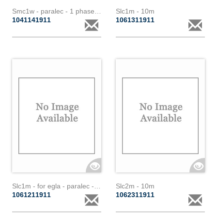
Smc1w - paralec - 1 phase - wifi
Slc1m - 10m
1041141911
1061311911
Slc1m - for egla - paralec - 1 phase
Slc2m - 10m
1061211911
1062311911