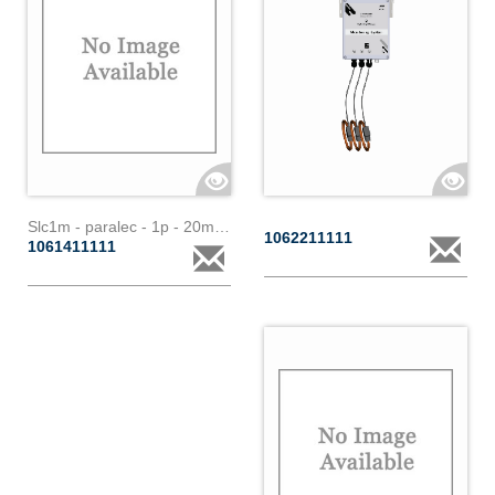
Slc1m - paralec - 1p - 20m - 200a
1062211111
1061411111