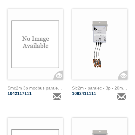
Smc2m 3p modbus paralec 13ma 60ka
Slc2m - paralec - 3p - 20m - 200a
1042117111
1062411111