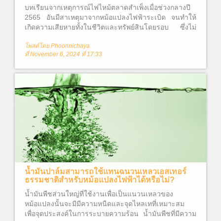
บทเรียนจากเหตุการณ์ไฟไหม้ตลาดสำเพ็งเมื่อช่วงกลางปี
2565 อันมีสาเหตุมาจากหม้อแปลงไฟฟ้าระเบิด จนทำให้
เกิดความเสียหายทั้งในชีวิตและทรัพย์สินโดยรอบ ซึ่งไม่
อาจประเมินค่าความเสียหายได้ จึงทำให้ผู้คนต่างสงสัยว่า
โพสต์โดย Phoonnichaya
หม้อแปลงไฟฟ้าคืออะไร? และเหตุใดจึงเกิดไฟไหม้ขึ้นได้?
ที่ November 6, 2024 ที่ 17:33
น้ำมันปาล์มสามารถใช้แทนฉนวนเหลวเอสเทอร์
ธรรมชาติสำหรับหม้อแปลงไฟฟ้าได้หรือไม่?
น้ำมันพืชส่วนใหญ่ที่ใช้งานเพื่อเป็นแนวนเหลวของ
หม้อแปลงนั้นจะมีมีความหนืดและจุดไหลเทที่เหมาะสม
เพื่อจุดประสงค์ในการระบายความร้อน น้ำมันพืชที่มีความ