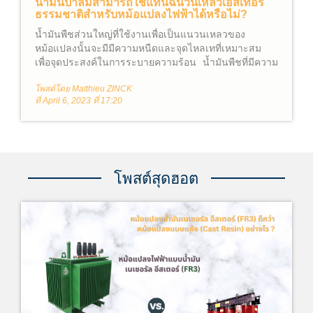
น้ำมันปาล์มสามารถใช้แทนฉนวนเหลวเอสเทอร์
ธรรมชาติสำหรับหม้อแปลงไฟฟ้าได้หรือไม่?
น้ำมันพืชส่วนใหญ่ที่ใช้งานเพื่อเป็นแนวนเหลวของ
หม้อแปลงนั้นจะมีมีความหนืดและจุดไหลเทที่เหมาะสม
เพื่อจุดประสงค์ในการระบายความร้อน น้ำมันพืชที่มีความ
หนืดต่ำ(สามารถไหลได้ง่าย)จะประกอบด้วยกรดไขมันไม่
โพสต์โดย Matthieu ZINCK
อิ่มตัวเป็นส่วนใหญ่ ได้แก่ โอเลอิก (พันธะคู่ C=C 1 พันธะ)
ที่ April 6, 2023 ที่ 17:20
ลิโนเลอิก (พันธะคู่ C=C 2 พันธะ) และไลโนเลนิก (พันธะ
คู่ C=C 3 พันธะ) น้ำมันถั่วเหลืองที่ถูกนำมาใช้งานสำหรับ
เป็นฉนวนหม้อแปลงนั้นได้รับการคัดเลือกจากน้ำมันพืช 40
ชนิดผสมกันในระหว่างการพัฒนา FR3® Fluid เพื่อให้ได้
คุณสมบัติตามต้องการ
โพสต์สุดฮอต