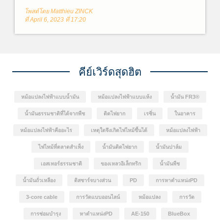
หนืดต่ำ(สามารถไหลได้ง่าย)จะประกอบด้วยกรดไขมันไม่
โพสต์โดย Matthieu ZINCK
อิ่มตัวเป็นส่วนใหญ่ ได้แก่ โอเลอิก (พันธะคู่ C=C 1 พันธะ)
ที่ April 6, 2023 ที่ 17:20
ลิโนเลอิก (พันธะคู่ C=C 2 พันธะ) และไลโนเลนิก (พันธะ
คู่ C=C 3 พันธะ) น้ำมันถั่วเหลืองที่ถูกนำมาใช้งานสำหรับ
เป็นฉนวนหม้อแปลงนั้นได้รับการคัดเลือกจากน้ำมันพืช 40
ชนิดผสมกันในระหว่างการพัฒนา FR3® Fluid เพื่อให้ได้
คุณสมบัติตามต้องการ
คีย์เวิร์ดสุดฮิต
หม้อแปลงไฟฟ้าแบบน้ำมัน
หม้อแปลงไฟฟ้าแบบแห้ง
น้ำมัน FR3®
น้ำมันธรรมชาติที่ได้จากพืช
ติดไฟยาก
เรซิ่น
ในอาคาร
หม้อแปลงไฟฟ้าคืออะไร
เหตุใดจึงเกิดไฟไหม้ขึ้นได้
หม้อแปลงไฟฟ้า
ไฟไหม้ที่ตลาดสำเพ็ง
น้ำมันติดไฟยาก
น้ำมันปาล์ม
เอสเทอร์ธรรมชาติ
ของเหลวอิเล็กทริก
น้ำมันพืช
น้ำมันถั่วเหลือง
ดิสชาร์จบางส่วน
PD
การหาตำแหน่งPD
3-core cable
การวัดแบบออนไลน์
หม้อแปลง
การวัด
การซ่อมบำรุง
หาตำแหน่งPD
AE-150
BlueBox