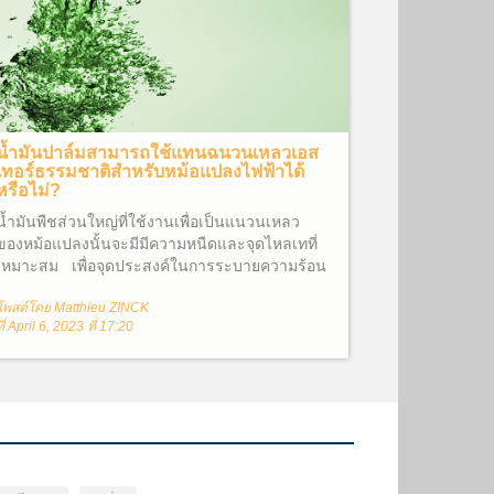
น้ำมันปาล์มสามารถใช้แทนฉนวนเหลวเอส
เทอร์ธรรมชาติสำหรับหม้อแปลงไฟฟ้าได้
หรือไม่?
น้ำมันพืชส่วนใหญ่ที่ใช้งานเพื่อเป็นแนวนเหลว
ของหม้อแปลงนั้นจะมีมีความหนืดและจุดไหลเทที่
เหมาะสม เพื่อจุดประสงค์ในการระบายความร้อน
น้ำมันพืชที่มีความหนืดต่ำ(สามารถไหลได้ง่าย)จะ
โพสต์โดย Matthieu ZINCK
ประกอบด้วยกรดไขมันไม่อิ่มตัวเป็นส่วนใหญ่
ที่ April 6, 2023 ที่ 17:20
ได้แก่ โอเลอิก (พันธะคู่ C=C 1 พันธะ) ลิโนเลอิก
(พันธะคู่ C=C 2 พันธะ) และไลโนเลนิก (พันธะคู่
C=C 3 พันธะ) น้ำมันถั่วเหลืองที่ถูกนำมาใช้งาน
สำหรับเป็นฉนวนหม้อแปลงนั้นได้รับการคัดเลือก
จากน้ำมันพืช 40 ชนิดผสมกันในระหว่างการ
พัฒนา FR3® Fluid เพื่อให้ได้คุณสมบัติตาม
ต้องการ