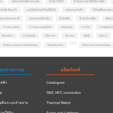
ัน
หม้อแปลงไฟฟ้าแบบแห้ง
น้ำมัน FR3®
น้ำมันธรรมชาติที่ได้จากพืช
งไฟฟ้าคืออะไร
เหตุใดจึงเกิดไฟไหม้ขึ้นได้
หม้อแปลงไฟฟ้า
ไฟไหม้ที่ตลาดสำเ
อสเทอร์ธรรมชาติ
ของเหลวอิเล็กทริก
น้ำมันพืช
น้ำมันถั่วเหลือง
ดิสชา
3-core cable
การวัดแบบออนไลน์
หม้อแปลง
การวัด
การซ่อมบำร
BlueBox
การทดสอบ
เปิดวงจร
ลัดวงจร
NDB
Doc-3
Online drying transformer
Transformer
Blue box technology
อุตสาหกรรม
ผลิตภัณฑ์
ฟฟ้า
Catalogues
าย
SMC NFC connection
ือดินระบบจำหน่าย
Thermal Watch
ายใต้ดิน
Surge and Lightning