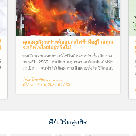
ี
คุณเคยกังวลว่าหม้อแปลงไฟฟ้าที่อยู่ใกล้คุณ
)
จะเกิดไฟไหม้อยู่หรือไม่
บทเรียนจากเหตุการณ์ไฟไหม้ตลาดสำเพ็งเมื่อช่วง
์
กลางปี 2565 อันมีสาเหตุมาจากหม้อแปลงไฟฟ้า
t
ระเบิด จนทำให้เกิดความเสียหายทั้งในชีวิตและ
ทรัพย์สินโดยรอบ ซึ่งไม่อาจประเมินค่าความเสีย
โพสต์โดย Phoonnichaya
หายได้ จึงทำให้ผู้คนต่างสงสัยว่าหม้อแปลงไฟฟ้า
ที่ November 6, 2024 ที่ 17:33
คืออะไร? และเหตุใดจึงเกิดไฟไหม้ขึ้นได้?
คีย์เวิร์ดสุดฮิต