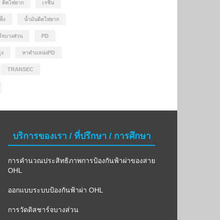
ติดไฟยาก
เรซิ่น
พ็ง
น้ำมันติดไฟยาก
ร์จบางส่วน
PD
ุง
หาตำแหน่งPD
TRANSEC
บริการของเรา / ที่ปรึกษา / การศึกษา
การคำนวณประสิทธิภาพการป้องกันฟ้าผ่าของสาย
OHL
ออกแบบระบบป้องกันฟ้าผ่า OHL
การวัดดิสชาร์จบางส่วน