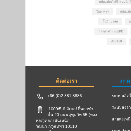
หม้อแปลงไฟฟ้าแบบน้ำม
ในอาคาร
หม้อแปล
น้ำมันปาล์ม
เ
การหาตำแหน่งPD
AE-150
ติดต่อเรา
ภาค
+66 (0)2 381 5886
ระบบผลิตไ
ระบบส่งจ่
1000/5-6 ลิเบอร์ตี้พลาซ่า
ชั้น 20 ถนนสุขุมวิท 55 (ทอง
สายส่งเหน
หลอ่)คลองตันเหนือ
วัฒนา กรุงเทพฯ 10110
ระบบจำหน่