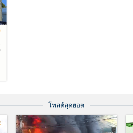
ง
-
่
บ
่
ก
ิ
น
โพสต์สุดฮอต