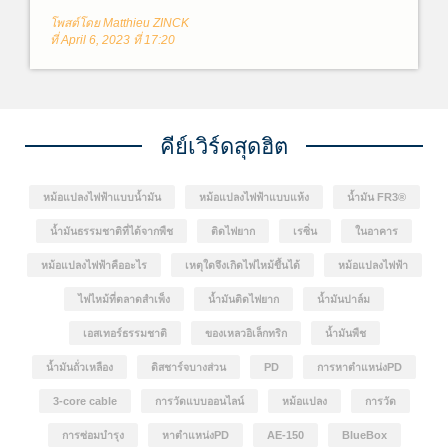
หนืดต่ำ(สามารถไหลได้ง่าย)จะประกอบด้วยกรดไขมันไม่
โพสต์โดย Matthieu ZINCK
อิ่มตัวเป็นส่วนใหญ่ ได้แก่ โอเลอิก (พันธะคู่ C=C 1 พันธะ)
ที่ April 6, 2023 ที่ 17:20
ลิโนเลอิก (พันธะคู่ C=C 2 พันธะ) และไลโนเลนิก (พันธะ
คู่ C=C 3 พันธะ) น้ำมันถั่วเหลืองที่ถูกนำมาใช้งานสำหรับ
เป็นฉนวนหม้อแปลงนั้นได้รับการคัดเลือกจากน้ำมันพืช 40
ชนิดผสมกันในระหว่างการพัฒนา FR3® Fluid เพื่อให้ได้
คุณสมบัติตามต้องการ
คีย์เวิร์ดสุดฮิต
หม้อแปลงไฟฟ้าแบบน้ำมัน
หม้อแปลงไฟฟ้าแบบแห้ง
น้ำมัน FR3®
น้ำมันธรรมชาติที่ได้จากพืช
ติดไฟยาก
เรซิ่น
ในอาคาร
หม้อแปลงไฟฟ้าคืออะไร
เหตุใดจึงเกิดไฟไหม้ขึ้นได้
หม้อแปลงไฟฟ้า
ไฟไหม้ที่ตลาดสำเพ็ง
น้ำมันติดไฟยาก
น้ำมันปาล์ม
เอสเทอร์ธรรมชาติ
ของเหลวอิเล็กทริก
น้ำมันพืช
น้ำมันถั่วเหลือง
ดิสชาร์จบางส่วน
PD
การหาตำแหน่งPD
3-core cable
การวัดแบบออนไลน์
หม้อแปลง
การวัด
การซ่อมบำรุง
หาตำแหน่งPD
AE-150
BlueBox