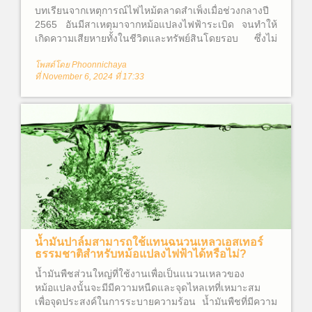
บทเรียนจากเหตุการณ์ไฟไหม้ตลาดสำเพ็งเมื่อช่วงกลางปี
2565 อันมีสาเหตุมาจากหม้อแปลงไฟฟ้าระเบิด จนทำให้
เกิดความเสียหายทั้งในชีวิตและทรัพย์สินโดยรอบ ซึ่งไม่
อาจประเมินค่าความเสียหายได้ จึงทำให้ผู้คนต่างสงสัยว่า
โพสต์โดย Phoonnichaya
หม้อแปลงไฟฟ้าคืออะไร? และเหตุใดจึงเกิดไฟไหม้ขึ้นได้?
ที่ November 6, 2024 ที่ 17:33
น้ำมันปาล์มสามารถใช้แทนฉนวนเหลวเอสเทอร์
ธรรมชาติสำหรับหม้อแปลงไฟฟ้าได้หรือไม่?
น้ำมันพืชส่วนใหญ่ที่ใช้งานเพื่อเป็นแนวนเหลวของ
หม้อแปลงนั้นจะมีมีความหนืดและจุดไหลเทที่เหมาะสม
เพื่อจุดประสงค์ในการระบายความร้อน น้ำมันพืชที่มีความ