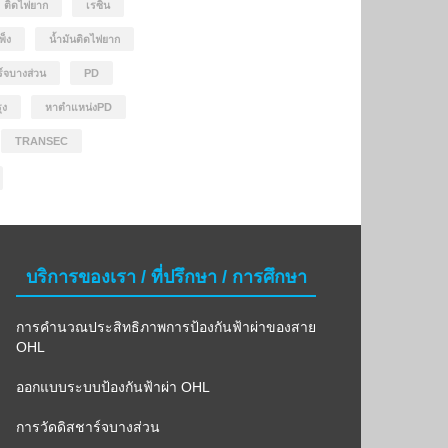
ติดไฟยาก
เรซิ่น
พ็ง
น้ำมันติดไฟยาก
ร์จบางส่วน
PD
ุง
หาตำแหน่งPD
TRANSEC
บริการของเรา / ที่ปรึกษา / การศึกษา
การคำนวณประสิทธิภาพการป้องกันฟ้าผ่าของสาย
OHL
ออกแบบระบบป้องกันฟ้าผ่า OHL
การวัดดิสชาร์จบางส่วน