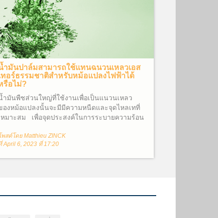
น้ำมันปาล์มสามารถใช้แทนฉนวนเหลวเอส
เทอร์ธรรมชาติสำหรับหม้อแปลงไฟฟ้าได้
หรือไม่?
น้ำมันพืชส่วนใหญ่ที่ใช้งานเพื่อเป็นแนวนเหลว
ของหม้อแปลงนั้นจะมีมีความหนืดและจุดไหลเทที่
เหมาะสม เพื่อจุดประสงค์ในการระบายความร้อน
น้ำมันพืชที่มีความหนืดต่ำ(สามารถไหลได้ง่าย)จะ
โพสต์โดย Matthieu ZINCK
ประกอบด้วยกรดไขมันไม่อิ่มตัวเป็นส่วนใหญ่
ที่ April 6, 2023 ที่ 17:20
ได้แก่ โอเลอิก (พันธะคู่ C=C 1 พันธะ) ลิโนเลอิก
(พันธะคู่ C=C 2 พันธะ) และไลโนเลนิก (พันธะคู่
C=C 3 พันธะ) น้ำมันถั่วเหลืองที่ถูกนำมาใช้งาน
สำหรับเป็นฉนวนหม้อแปลงนั้นได้รับการคัดเลือก
จากน้ำมันพืช 40 ชนิดผสมกันในระหว่างการ
พัฒนา FR3® Fluid เพื่อให้ได้คุณสมบัติตาม
ต้องการ