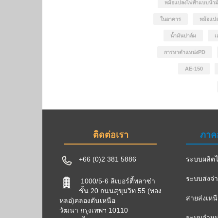
หม้อแปลงไฟฟ้าแบบน้ำม
ในอาคาร
หม้อแปล
น้ำมันปาล์ม
เ
การหาตำแหน่งPD
AE-150
ติดต่อเรา
ภาค
+66 (0)2 381 5886
ระบบผลิตไ
ระบบส่งจ่
1000/5-6 ลิเบอร์ตี้พลาซ่า
ชั้น 20 ถนนสุขุมวิท 55 (ทอง
สายส่งเหน
หลอ่)คลองตันเหนือ
วัฒนา กรุงเทพฯ 10110
ระบบจำหน่