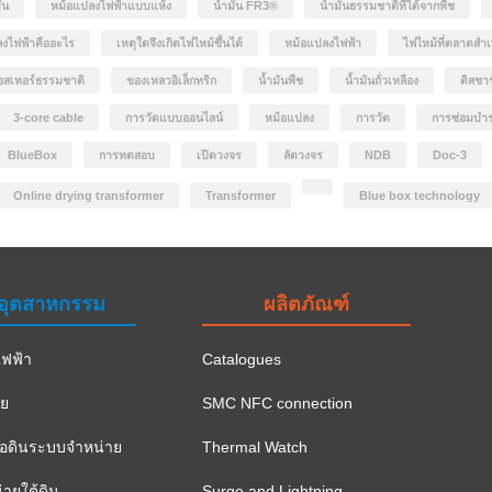
ัน
หม้อแปลงไฟฟ้าแบบแห้ง
น้ำมัน FR3®
น้ำมันธรรมชาติที่ได้จากพืช
งไฟฟ้าคืออะไร
เหตุใดจึงเกิดไฟไหม้ขึ้นได้
หม้อแปลงไฟฟ้า
ไฟไหม้ที่ตลาดสำเ
อสเทอร์ธรรมชาติ
ของเหลวอิเล็กทริก
น้ำมันพืช
น้ำมันถั่วเหลือง
ดิสชา
3-core cable
การวัดแบบออนไลน์
หม้อแปลง
การวัด
การซ่อมบำร
BlueBox
การทดสอบ
เปิดวงจร
ลัดวงจร
NDB
Doc-3
Online drying transformer
Transformer
Blue box technology
อุตสาหกรรม
ผลิตภัณฑ์
ฟฟ้า
Catalogues
าย
SMC NFC connection
ือดินระบบจำหน่าย
Thermal Watch
ายใต้ดิน
Surge and Lightning