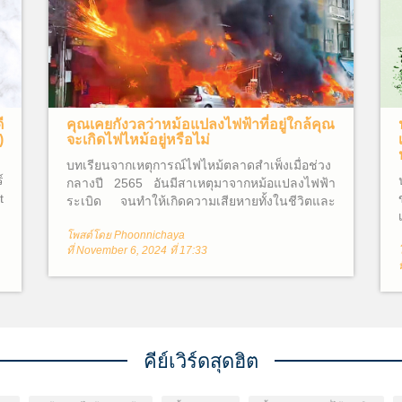
ี
คุณเคยกังวลว่าหม้อแปลงไฟฟ้าที่อยู่ใกล้คุณ
)
จะเกิดไฟไหม้อยู่หรือไม่
บทเรียนจากเหตุการณ์ไฟไหม้ตลาดสำเพ็งเมื่อช่วง
์
กลางปี 2565 อันมีสาเหตุมาจากหม้อแปลงไฟฟ้า
t
ระเบิด จนทำให้เกิดความเสียหายทั้งในชีวิตและ
ทรัพย์สินโดยรอบ ซึ่งไม่อาจประเมินค่าความเสีย
โพสต์โดย Phoonnichaya
หายได้ จึงทำให้ผู้คนต่างสงสัยว่าหม้อแปลงไฟฟ้า
ที่ November 6, 2024 ที่ 17:33
คืออะไร? และเหตุใดจึงเกิดไฟไหม้ขึ้นได้?
คีย์เวิร์ดสุดฮิต