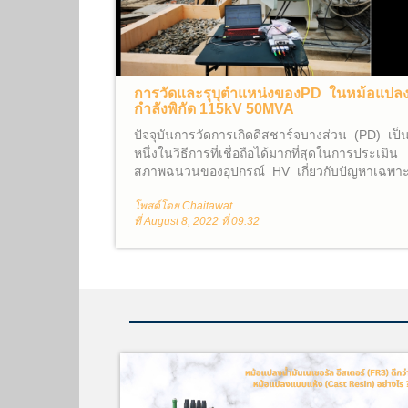
การวัดและรุบุตำแหน่งของPD ในหม้อแปล
กำลังพิกัด 115kV 50MVA
ปัจจุบันการวัดการเกิดดิสชาร์จบางส่วน (PD) เป็
หนึ่งในวิธีการที่เชื่อถือได้มากที่สุดในการประเมิน
สภาพฉนวนของอุปกรณ์ HV เกี่ยวกับปัญหาเฉพา
จุด ฉนวนเป็นจุดสำคัญของอายุการใช้งานขอ
โพสต์โดย Chaitawat
อุปกรณ์ ข้อบกพร่องในฉนวนอันเนื่องมาจากกา
ที่ August 8, 2022 ที่ 09:32
ผลิต การประกอบติดตั้ง นั้นอาจทำให้เกิดPD ขึ้นม
ได้ และ การเกิด PD นั้นสามารถเร่งกระบวนกา
การเสื่อมอายุซึ่งทำให้เกิดความล้มเหลวของไดอิ
เล็กทริกก่อนกำหนด