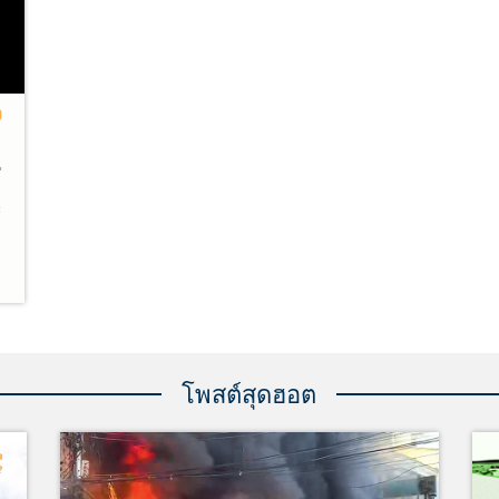
ง
น
ะ
ง
ร
า
ร
โพสต์สุดฮอต